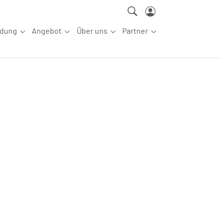
ldung
Angebot
Über uns
Partner
ettkampfsport"
Submenu for "Aus-/Fortbildung"
Submenu for "Angebot"
Submenu for "Über uns"
Submenu for "Partn