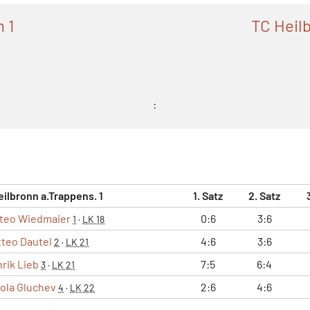
 1
TC Heilb
:
eilbronn a.Trappens. 1
1. Satz
2. Satz
teo Wiedmaier
0:6
3:6
1
·
LK 18
teo Dautel
4:6
3:6
2
·
LK 21
rik Lieb
7:5
6:4
3
·
LK 21
ola Gluchev
2:6
4:6
4
·
LK 22