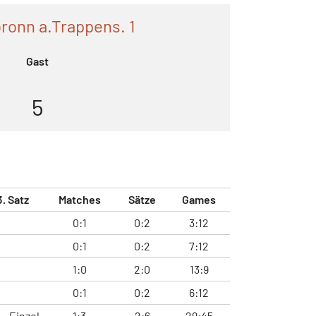
ronn a.Trappens. 1
Gast
5
3. Satz
Matches
Sätze
Games
0:1
0:2
3:12
0:1
0:2
7:12
1:0
2:0
13:9
0:1
0:2
6:12
Einzel
1:3
2:6
29:45