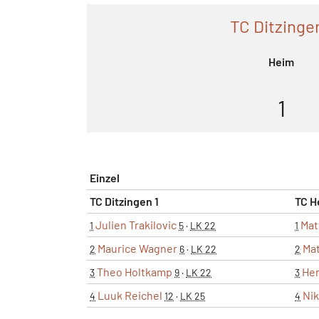
TC Ditzingen
Heim
1
Einzel
TC Ditzingen 1
TC H
Julien Trakilovic
Mat
1
5
·
LK 22
1
Maurice Wagner
Mat
2
6
·
LK 22
2
Theo Holtkamp
Hen
3
9
·
LK 22
3
Luuk Reichel
Nik
4
12
·
LK 25
4