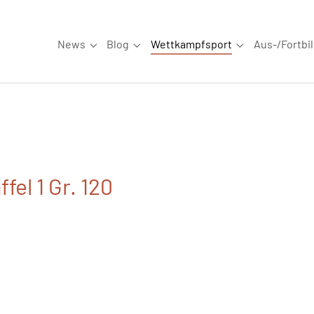
News
Blog
Wettkampfsport
Aus-/Fortbi
Submenu for "News"
Submenu for "Blog"
Submenu for "W
fel 1 Gr. 120