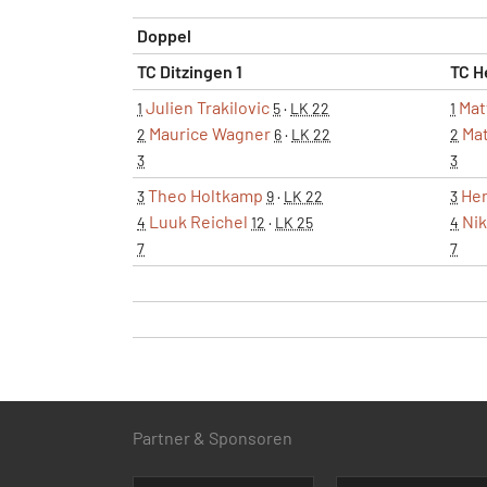
Doppel
TC Ditzingen 1
TC H
Julien Trakilovic
Mat
1
5
·
LK 22
1
Maurice Wagner
Mat
2
6
·
LK 22
2
3
3
Theo Holtkamp
Hen
3
9
·
LK 22
3
Luuk Reichel
Nik
4
12
·
LK 25
4
7
7
Partner & Sponsoren