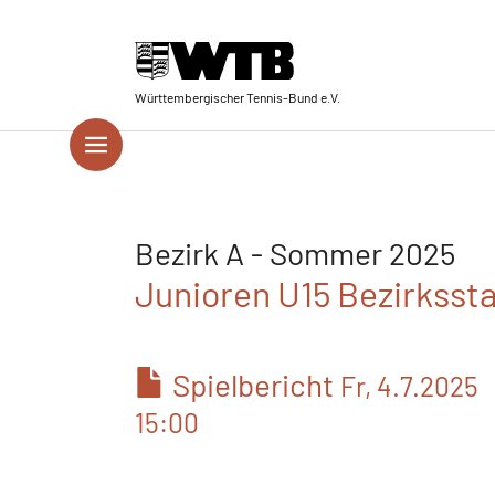
Skip to main navigation
Springe zum Seiteninhalt
Skip to page footer
Württembergischer Tennis-Bund e.V.
Bezirk A - Sommer 2025
Junioren U15 Bezirksstaf
Spielbericht
Fr, 4.7.2025
15:00