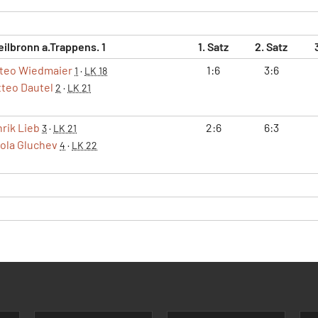
eilbronn a.Trappens. 1
1. Satz
2. Satz
teo Wiedmaier
1:6
3:6
1
·
LK 18
teo Dautel
2
·
LK 21
rik Lieb
2:6
6:3
3
·
LK 21
ola Gluchev
4
·
LK 22