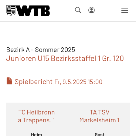
Skip to main navigation
Springe zum Seiteninhalt
Skip to page footer
Bezirk A - Sommer 2025
Junioren U15 Bezirksstaffel 1 Gr. 120
Spielbericht
Fr, 9.5.2025 15:00
TC Heilbronn
TA TSV
a.Trappens. 1
Markelsheim 1
Heim
Gast