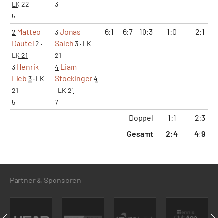
LK 22
3
5
Matteo
Jonas
6:1
6:7
10:3
1:0
2:1
2
3
Dautel
Salch
2
·
3
·
LK
LK 21
21
Henrik
Liam
3
4
Lieb
Stockinger
3
·
LK
4
21
·
LK 21
5
7
Doppel
1:1
2:3
Gesamt
2:4
4:9
Partner & Sponsoren