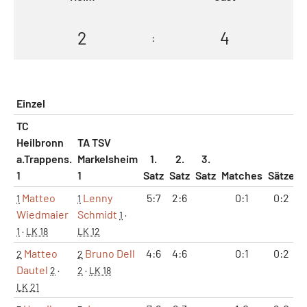
2
4
:
Einzel
TC
Heilbronn
TA TSV
a.Trappens.
Markelsheim
1.
2.
3.
1
1
Satz
Satz
Satz
Matches
Sätze
G
Matteo
Lenny
5:7
2:6
0:1
0:2
1
1
Wiedmaier
Schmidt
1
·
1
·
LK 18
LK 12
Matteo
Bruno Dell
4:6
4:6
0:1
0:2
2
2
Dautel
2
·
2
·
LK 18
LK 21