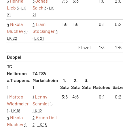
Henrik
Jonas
7:6
6:3
1:0
2:0
3
3
Lieb
Salch
3
·
LK
3
·
LK
21
21
Nikola
Liam
1:6
1:6
0:1
0:2
4
4
Gluchev
Stockinger
4
·
4
LK 22
·
LK 21
Einzel
1:3
2:6
Doppel
TC
Heilbronn
TA TSV
a.Trappens.
Markelsheim
1.
2.
3.
1
1
Satz
Satz
Satz
Matches
Sätze
G
Matteo
Lenny
3:6
4:6
0:1
0:2
1
1
Wiedmaier
Schmidt
1
·
1
·
LK 18
LK 12
Nikola
Bruno Dell
4
2
Gluchev
4
·
2
·
LK 18