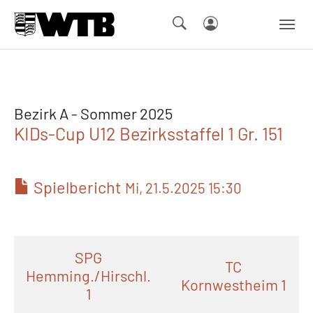
Skip to main navigation
Springe zum Seiteninhalt
Skip to page footer
Bezirk A - Sommer 2025
KIDs-Cup U12 Bezirksstaffel 1 Gr. 151
Spielbericht
Mi, 21.5.2025 15:30
SPG
TC
Hemming./Hirschl.
Kornwestheim 1
1