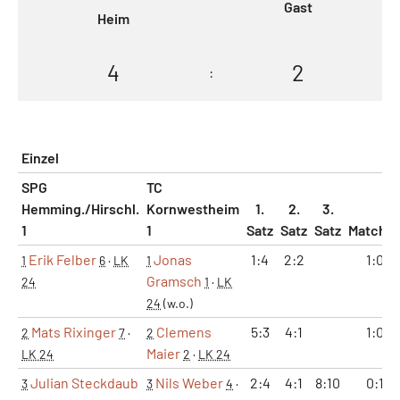
Gast
Heim
4
2
:
Einzel
SPG
TC
Hemming./Hirschl.
Kornwestheim
1.
2.
3.
1
1
Satz
Satz
Satz
Matche
Erik Felber
Jonas
1:4
2:2
1:0
1
6
·
LK
1
Gramsch
24
1
·
LK
24
(w.o.)
Mats Rixinger
Clemens
5:3
4:1
1:0
2
7
·
2
Maier
LK 24
2
·
LK 24
Julian Steckdaub
Nils Weber
2:4
4:1
8:10
0:1
3
3
4
·