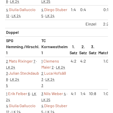
8
·
LK 24
LK 25
Giulia Galluccio
Diego Stuber
1:4
0:4
0:1
4
4
12
·
LK 24
5
·
LK 24
Einzel
2:2
Doppel
SPG
TC
Hemming./Hirschl.
Kornwestheim
1.
2.
3.
1
1
Satz
Satz
Satz
Matche
Mats Rixinger
Clemens
4:2
4:2
1:0
2
7
·
1
Maier
LK 24
2
·
LK 24
Julian Steckdaub
Luca Hofsäß
3
2
8
·
LK 24
3
·
LK 24
5
3
Erik Felber
Nils Weber
4:1
1:4
10:8
1:0
1
6
·
LK
3
4
·
24
LK 25
Giulia Galluccio
Diego Stuber
4
4
12
·
LK 24
5
·
LK 24