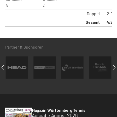
5
7
Doppel
2:0
Gesamt
4:2
Partner & Sponsoren
Magazin Württemberg Tennis
Ausgabe August 2026