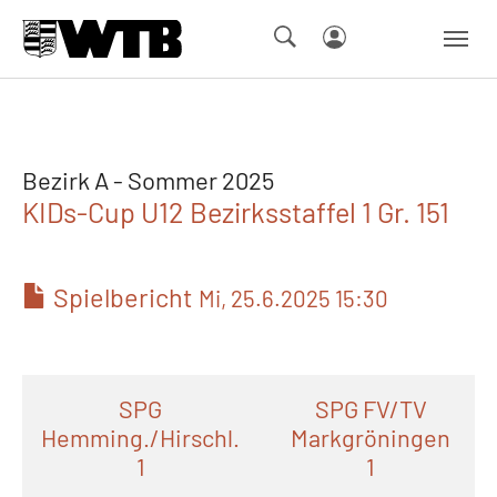
Skip to main navigation
Springe zum Seiteninhalt
Skip to page footer
Bezirk A - Sommer 2025
KIDs-Cup U12 Bezirksstaffel 1 Gr. 151
Spielbericht
Mi, 25.6.2025 15:30
SPG
SPG FV/TV
Hemming./Hirschl.
Markgröningen
1
1