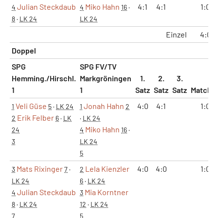
Julian Steckdaub
Miko Hahn
4:1
4:1
1:0
4
4
16
·
8
·
LK 24
LK 24
Einzel
4:0
Doppel
SPG
SPG FV/TV
Hemming./Hirschl.
Markgröningen
1.
2.
3.
1
1
Satz
Satz
Satz
Matche
Veli Güse
Jonah Hahn
4:0
4:1
1:0
1
5
·
LK 24
1
2
Erik Felber
2
6
·
LK
·
LK 24
Miko Hahn
24
4
16
·
3
LK 24
5
Mats Rixinger
Lela Kienzler
4:0
4:0
1:0
3
7
·
2
LK 24
6
·
LK 24
Julian Steckdaub
Mia Korntner
4
3
8
·
LK 24
12
·
LK 24
7
5