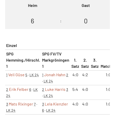
Heim
Gast
6
0
:
Einzel
SPG
SPG FV/TV
Hemming./Hirschl.
Markgröningen
1.
2.
3.
1
1
Satz
Satz
Satz
Matche
Veli Güse
Jonah Hahn
4:0
4:2
1:0
1
5
·
LK 24
1
2
·
LK 24
Erik Felber
Luke Harris
5:4
4:0
1:0
2
6
·
LK
2
3
24
·
LK 24
Mats Rixinger
Lela Kienzler
4:0
4:0
1:0
3
7
·
3
LK 24
6
·
LK 24