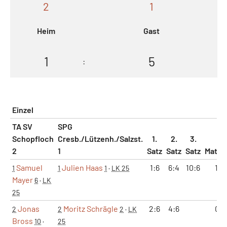
2
1
Heim
Gast
1
5
:
Einzel
TA SV
SPG
Schopfloch
Cresb./Lützenh./Salzst.
1.
2.
3.
2
1
Satz
Satz
Satz
Match
Samuel
Julien Haas
1:6
6:4
10:6
1:0
1
1
1
·
LK 25
Mayer
6
·
LK
25
Jonas
Moritz Schrägle
2:6
4:6
0:1
2
2
2
·
LK
Bross
10
·
25