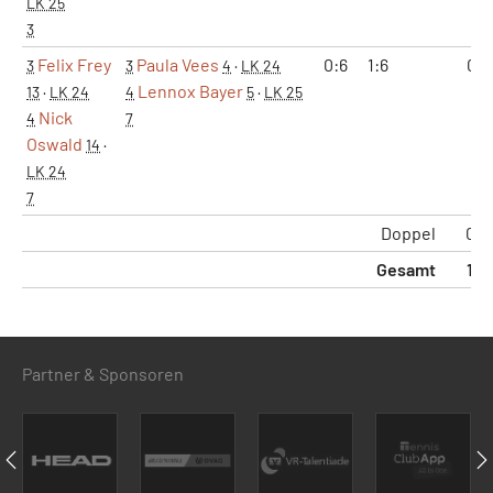
LK 25
3
Felix Frey
Paula Vees
0:6
1:6
0:1
3
3
4
·
LK 24
Lennox Bayer
13
·
LK 24
4
5
·
LK 25
Nick
4
7
Oswald
14
·
LK 24
7
Doppel
0:2
Gesamt
1:5
Partner & Sponsoren