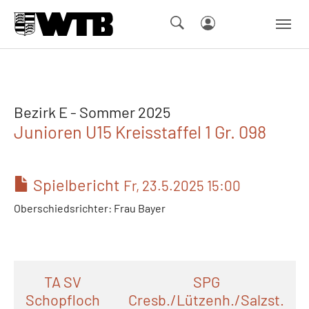
Skip to main navigation
Springe zum Seiteninhalt
Skip to page footer
Bezirk E - Sommer 2025
Junioren U15 Kreisstaffel 1 Gr. 098
Spielbericht
Fr, 23.5.2025 15:00
Oberschiedsrichter: Frau Bayer
TA SV
SPG
Schopfloch
Cresb./Lützenh./Salzst.