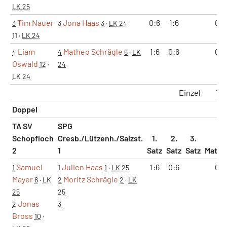
LK 25
Tim Nauer
Jona Haas
0:6
1:6
0:1
3
3
3
·
LK 24
11
·
LK 24
Liam
Matheo Schrägle
1:6
0:6
0:1
4
4
6
·
LK
Oswald
12
·
24
LK 24
Einzel
1:3
Doppel
TA SV
SPG
Schopfloch
Cresb./Lützenh./Salzst.
1.
2.
3.
2
1
Satz
Satz
Satz
Match
Samuel
Julien Haas
1:6
0:6
0:1
1
1
1
·
LK 25
Mayer
Moritz Schrägle
6
·
LK
2
2
·
LK
25
25
Jonas
2
3
Bross
10
·