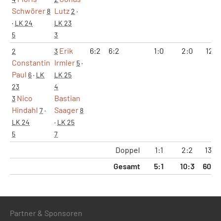
Schwörer
Lutz
8
2
·
·
LK 24
LK 23
5
3
Erik
6:2
6:2
1:0
2:0
12:4
2
3
Constantin
Irmler
5
·
Paul
6
·
LK
LK 25
23
4
Nico
Bastian
3
Hindahl
Saager
7
·
8
LK 24
·
LK 25
5
7
Doppel
1:1
2:2
13:16
Gesamt
5:1
10:3
60:3
Partner & Sponsoren