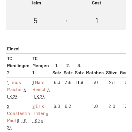
Heim
Gast
5
1
:
Einzel
TC
TC
Riedlingen
Mengen
1.
2.
3.
2
1
Satz
Satz
Satz
Matches
Sätze
Game
Linus
Mats
6:3
3:6
11:9
1:0
2:1
10:9
1
1
Maichel
Reisch
5
·
3
LK 25
·
LK 25
Erik
6:0
6:2
1:0
2:0
12:2
2
2
Constantin
Irmler
5
·
Paul
6
·
LK
LK 25
23