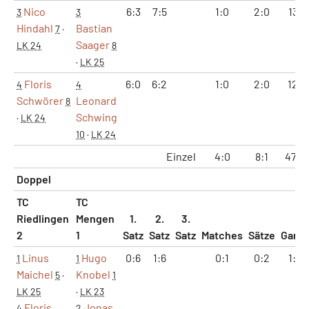
Nico
6:3
7:5
1:0
2:0
13:8
3
3
Hindahl
Bastian
7
·
Saager
LK 24
8
·
LK 25
Floris
6:0
6:2
1:0
2:0
12:2
4
4
Schwörer
Leonard
8
Schwing
·
LK 24
10
·
LK 24
Einzel
4:0
8:1
47:2
Doppel
TC
TC
Riedlingen
Mengen
1.
2.
3.
2
1
Satz
Satz
Satz
Matches
Sätze
Game
Linus
Hugo
0:6
1:6
0:1
0:2
1:12
1
1
Maichel
Knobel
5
·
1
LK 25
·
LK 23
Floris
Jonas
4
2