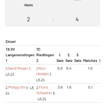
Heim
2
4
:
Einzel
TA SV
TC
Langenenslingen
Riedlingen
1.
2.
3.
1
2
Satz
Satz
Satz
Matches
Sät
David Rieger
Nico
6:0
6:4
1:0
2:
1
1
·
1
Hindahl
LK 23
7
·
LK 24
Philipp Ott
Floris
3:6
1:6
0:1
0:
2
4
·
LK
2
Schwörer
24
8
·
LK 24