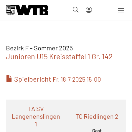
Skip to main navigation
Springe zum Seiteninhalt
Skip to page footer
Bezirk F - Sommer 2025
Junioren U15 Kreisstaffel 1 Gr. 142
Spielbericht
Fr, 18.7.2025 15:00
TA SV
Langenenslingen
TC Riedlingen 2
1
Gast