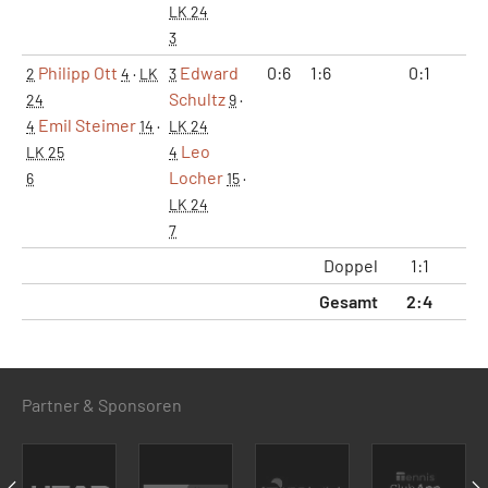
LK 24
3
Philipp Ott
Edward
0:6
1:6
0:1
0:
2
4
·
LK
3
Schultz
24
9
·
Emil Steimer
4
14
·
LK 24
Leo
LK 25
4
Locher
6
15
·
LK 24
7
Doppel
1:1
2:
Gesamt
2:4
4:
Partner & Sponsoren