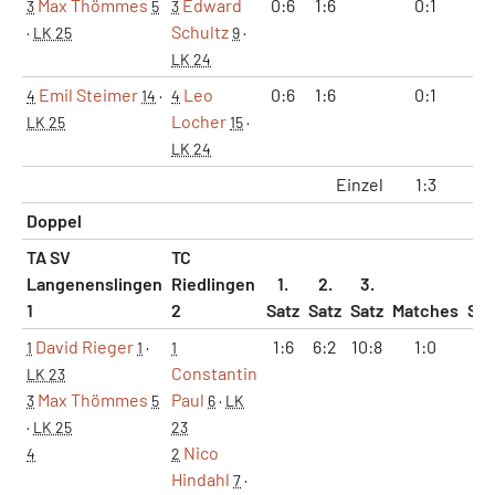
Max Thömmes
Edward
0:6
1:6
0:1
0:
3
5
3
Schultz
·
LK 25
9
·
LK 24
Emil Steimer
Leo
0:6
1:6
0:1
0:
4
14
·
4
Locher
LK 25
15
·
LK 24
Einzel
1:3
2:
Doppel
TA SV
TC
Langenenslingen
Riedlingen
1.
2.
3.
1
2
Satz
Satz
Satz
Matches
Sät
David Rieger
1:6
6:2
10:8
1:0
2:
1
1
·
1
Constantin
LK 23
Max Thömmes
Paul
3
5
6
·
LK
·
LK 25
23
Nico
4
2
Hindahl
7
·