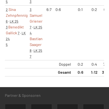
5
3
Sina
6:7
0:6
0:1
0:2
6:1
2
3
Zehnpfennig
Samuel
Griener
6
·
LK 25
Benedikt
3
7
·
LK 25
Gallick
7
·
LK
4
Bastian
24
Saager
5
8
·
LK 25
7
Doppel
0:2
0:4
7:2
Gesamt
0:6
1:12
33:
Partner & Sponsoren