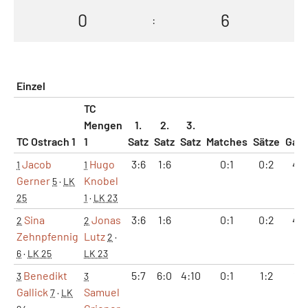
0
6
:
Einzel
TC
Mengen
1.
2.
3.
TC Ostrach 1
1
Satz
Satz
Satz
Matches
Sätze
Gam
Jacob
Hugo
3:6
1:6
0:1
0:2
4:1
1
1
Gerner
Knobel
5
·
LK
25
1
·
LK 23
Sina
Jonas
3:6
1:6
0:1
0:2
4:1
2
2
Zehnpfennig
Lutz
2
·
6
·
LK 25
LK 23
Benedikt
5:7
6:0
4:10
0:1
1:2
11:
3
3
Gallick
Samuel
7
·
LK