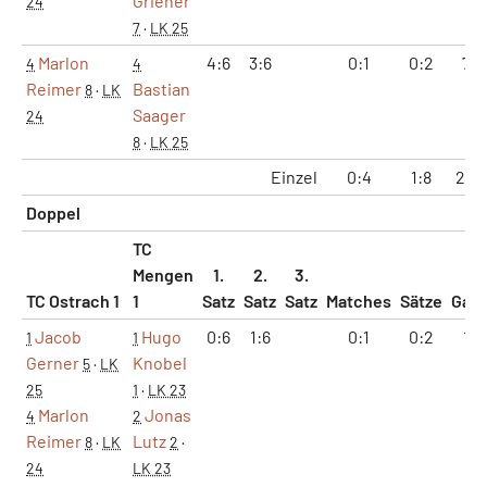
Griener
24
7
·
LK 25
Marlon
4:6
3:6
0:1
0:2
7:1
4
4
Reimer
Bastian
8
·
LK
Saager
24
8
·
LK 25
Einzel
0:4
1:8
26:
Doppel
TC
Mengen
1.
2.
3.
TC Ostrach 1
1
Satz
Satz
Satz
Matches
Sätze
Gam
Jacob
Hugo
0:6
1:6
0:1
0:2
1:1
1
1
Gerner
Knobel
5
·
LK
25
1
·
LK 23
Marlon
Jonas
4
2
Reimer
Lutz
8
·
LK
2
·
24
LK 23