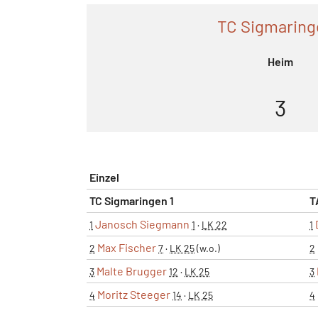
TC Sigmaring
Heim
3
Einzel
TC Sigmaringen 1
T
Janosch Siegmann
1
1
·
LK 22
1
Max Fischer
2
7
·
LK 25
(w.o.)
2
Malte Brugger
3
12
·
LK 25
3
Moritz Steeger
4
14
·
LK 25
4