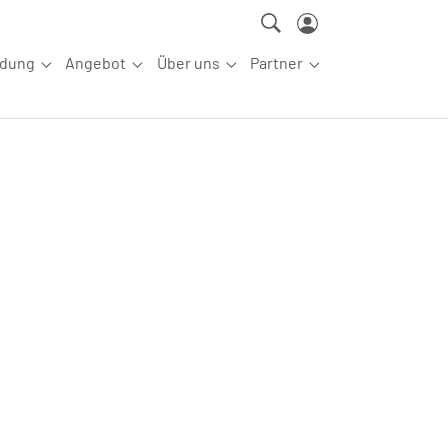
ldung
Angebot
Über uns
Partner
ettkampfsport"
Submenu for "Aus-/Fortbildung"
Submenu for "Angebot"
Submenu for "Über uns"
Submenu for "Partn