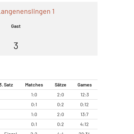
Langenenslingen 1
Gast
3
3. Satz
Matches
Sätze
Games
1:0
2:0
12:3
0:1
0:2
0:12
1:0
2:0
13:7
0:1
0:2
4:12
Einzel
2:2
4:4
29:34