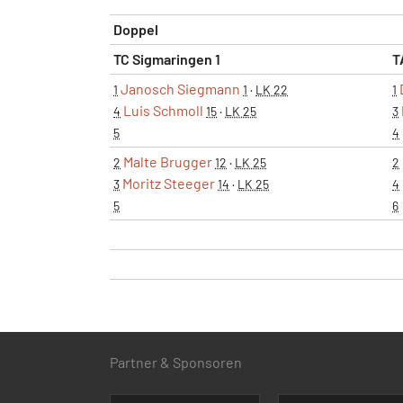
Doppel
TC Sigmaringen 1
T
Janosch Siegmann
1
1
·
LK 22
1
Luis Schmoll
4
15
·
LK 25
3
5
4
Malte Brugger
2
12
·
LK 25
2
Moritz Steeger
3
14
·
LK 25
4
5
6
Partner & Sponsoren