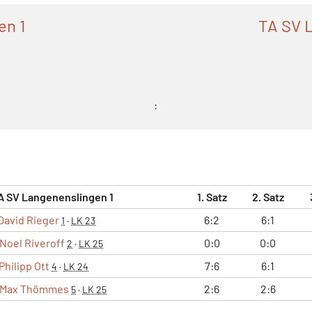
en 1
TA SV 
:
A SV Langenenslingen 1
1. Satz
2. Satz
David Rieger
6:2
6:1
1
·
LK 23
Noel Riveroff
0:0
0:0
2
·
LK 25
Philipp Ott
7:6
6:1
4
·
LK 24
Max Thömmes
2:6
2:6
5
·
LK 25