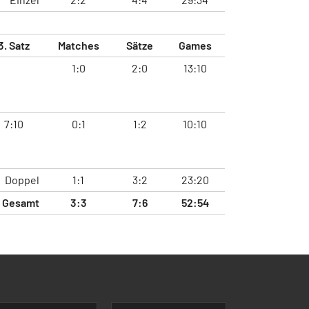
3. Satz
Matches
Sätze
Games
1:0
2:0
13:10
7:10
0:1
1:2
10:10
Doppel
1:1
3:2
23:20
Gesamt
3:3
7:6
52:54