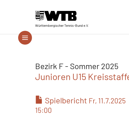
Skip to main navigation
Springe zum Seiteninhalt
Skip to page footer
Württembergischer Tennis-Bund e.V.
Bezirk F - Sommer 2025
Junioren U15 Kreisstaffe
Spielbericht
Fr, 11.7.2025
15:00