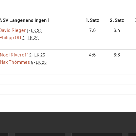
A SV Langenenslingen 1
1. Satz
2. Satz
David Rieger
7:6
6:4
1
·
LK 23
Philipp Ott
4
·
LK 24
Noel Riveroff
4:6
6:3
2
·
LK 25
Max Thömmes
5
·
LK 25