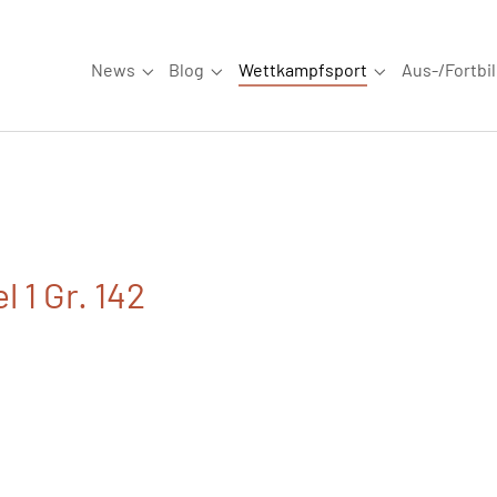
News
Blog
Wettkampfsport
Aus-/Fortbi
Submenu for "News"
Submenu for "Blog"
Submenu for "W
l 1 Gr. 142