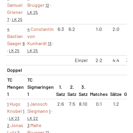
Samuel
Brugger
12
·
Griener
LK 25
7
·
LK 25
Constantin
6:3
6:2
1:0
2:0
12
4
4
Bastian
von
Saager
Kunhardt
8
13
·
·
LK 25
LK 25
Einzel
2:2
4:4
33:
Doppel
TC
TC
Mengen
Sigmaringen
1.
2.
3.
1
1
Satz
Satz
Satz
Matches
Sätze
Gam
Hugo
Janosch
2:6
7:5
8:10
0:1
1:2
9:
1
1
Knobel
Siegmann
1
1
·
·
LK 23
LK 22
Jonas
Malte
2
3
Lutz
Brugger
2
·
12
·