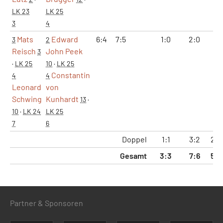
LK 23
LK 25
3
4
Mats
Edward
6:4
7:5
1:0
2:0
13
3
2
Reisch
John Peek
3
·
LK 25
10
·
LK 25
Constantin
4
4
Leonard
von
Schwing
Kunhardt
13
·
10
·
LK 24
LK 25
7
6
Doppel
1:1
3:2
22:
Gesamt
3:3
7:6
55:
Partner & Sponsoren