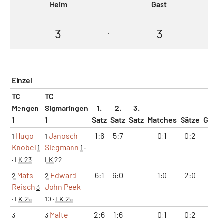
Heim
Gast
3
3
:
Einzel
TC
TC
Mengen
Sigmaringen
1.
2.
3.
1
1
Satz
Satz
Satz
Matches
Sätze
Gam
Hugo
Janosch
1:6
5:7
0:1
0:2
6:
1
1
Knobel
Siegmann
1
1
·
·
LK 23
LK 22
Mats
Edward
6:1
6:0
1:0
2:0
12
2
2
Reisch
John Peek
3
·
LK 25
10
·
LK 25
Malte
2:6
1:6
0:1
0:2
3:
3
3