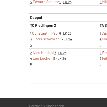
Edward Schultz
Ni
4
9
·
LK 24
4
Doppel
TC Riedlingen 2
TA S
Constantin Paul
Cam
1
6
·
LK 23
1
Floris Schwörer
Ni
3
8
·
LK 24
4
4
5
Nico Hindahl
Em
2
7
·
LK 24
2
Leo Locher
Fe
4
15
·
LK 24
3
6
5
Partner & Sponsoren