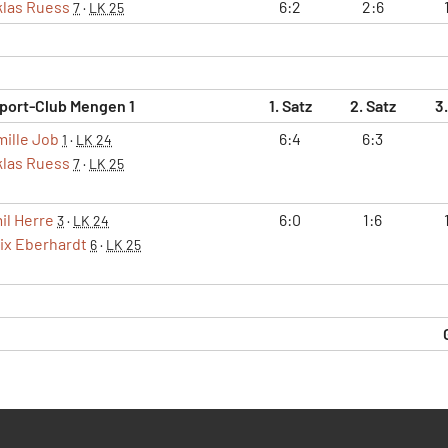
klas Ruess
6:2
2:6
7
·
LK 25
port-Club Mengen 1
1. Satz
2. Satz
3
ille Job
6:4
6:3
1
·
LK 24
klas Ruess
7
·
LK 25
il Herre
6:0
1:6
3
·
LK 24
lix Eberhardt
6
·
LK 25