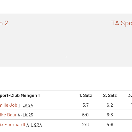
n 2
TA Spo
:
port-Club Mengen 1
1. Satz
2. Satz
3
ille Job
5:7
6:2
1
·
LK 24
ike Baur
6:0
6:3
4
·
LK 25
lix Eberhardt
2:6
4:6
6
·
LK 25