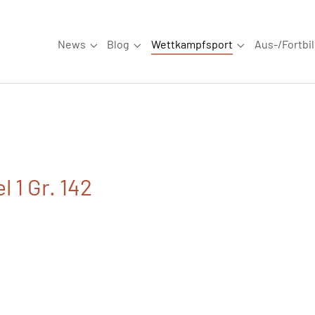
News
Blog
Wettkampfsport
Aus-/Fortbi
Submenu for "News"
Submenu for "Blog"
Submenu for "W
l 1 Gr. 142