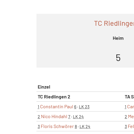
TC Riedlinge
Heim
5
Einzel
TC Riedlingen 2
TA S
Constantin Paul
Cam
1
6
·
LK 23
1
Nico Hindahl
Me
2
7
·
LK 24
2
Floris Schwörer
Fe
3
8
·
LK 24
3