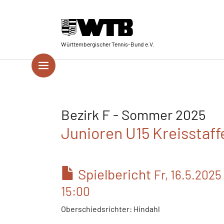
Skip to main navigation
Springe zum Seiteninhalt
Skip to page footer
Württembergischer Tennis-Bund e.V.
Bezirk F - Sommer 2025
Junioren U15 Kreisstaffe
Spielbericht
Fr, 16.5.2025
15:00
Oberschiedsrichter: Hindahl