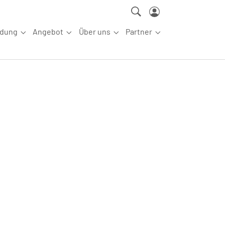
ldung
Angebot
Über uns
Partner
ettkampfsport"
Submenu for "Aus-/Fortbildung"
Submenu for "Angebot"
Submenu for "Über uns"
Submenu for "Partn