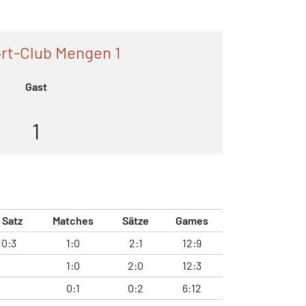
rt-Club Mengen 1
Gast
1
. Satz
Matches
Sätze
Games
10:3
1:0
2:1
12:9
1:0
2:0
12:3
0:1
0:2
6:12