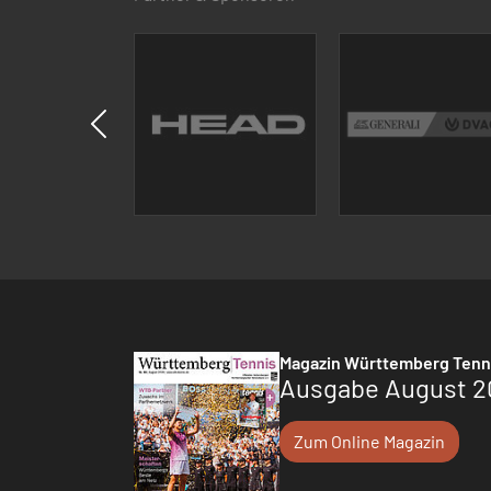
Magazin Württemberg Tenn
Ausgabe August 2
Zum Online Magazin