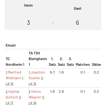
Heim
Gast
3
6
:
Einzel
TA TSV
TC
Bietigheim
1.
2.
3.
Nordheim 1
1
Satz
Satz
Satz
Matches
Sätze
G
Manfred
Joachim
6:7
1:6
0:1
0:2
1
1
Widmann
Gseller
1
·
2
·
LK 15
LK 15
Ingmar
Heino
1:6
2:6
0:1
0:2
2
2
Quitsch
Wagner
2
·
3
·
LK 17
LK 16