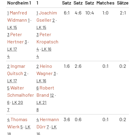
Nordheim 1
1
Satz
Satz
Satz
Matches
Sätze
G
Manfred
Joachim
6:1
4:6
10:4
1:0
2:1
1
1
Widmann
Gseller
1
·
2
·
LK 15
LK 15
Peter
Peter
3
3
Hertner
Kropatsch
3
·
LK 17
4
·
LK 16
4
4
Ingmar
Heino
1:6
2:6
0:1
0:2
2
2
Quitsch
Wagner
2
·
3
·
LK 17
LK 16
Walter
Robert
5
6
Schmalhofer
Brand
12
·
6
·
LK 20
LK 21
7
8
Thomas
Hermann
3:6
0:6
0:1
0:2
4
4
Wierk
Dürr
5
·
LK
7
·
LK
18
16