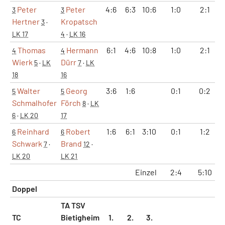
Peter
Peter
4:6
6:3
10:6
1:0
2:1
3
3
Hertner
Kropatsch
3
·
LK 17
4
·
LK 16
Thomas
Hermann
6:1
4:6
10:8
1:0
2:1
4
4
Wierk
Dürr
5
·
LK
7
·
LK
18
16
Walter
Georg
3:6
1:6
0:1
0:2
5
5
Schmalhofer
Förch
8
·
LK
6
·
LK 20
17
Reinhard
Robert
1:6
6:1
3:10
0:1
1:2
6
6
Schwark
Brand
7
·
12
·
LK 20
LK 21
Einzel
2:4
5:10
Doppel
TA TSV
TC
Bietigheim
1.
2.
3.