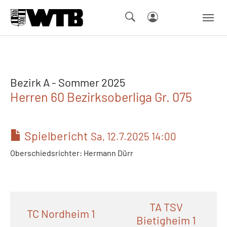
Skip to main navigation
Springe zum Seiteninhalt
Skip to page footer
Bezirk A - Sommer 2025
Herren 60 Bezirksoberliga Gr. 075
Spielbericht
Sa, 12.7.2025 14:00
Oberschiedsrichter: Hermann Dürr
TA TSV
TC Nordheim 1
Bietigheim 1