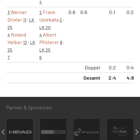
4
Werner
Frank
0:6
0:6
0:1
0:2
3
2
Drixler
Uziekalla
11
·
LK
2
·
25
LK 20
Roland
Albert
4
4
Helber
Pfisterer
12
·
LK
8
·
25
LK 25
7
6
Doppel
0:2
0:4
Gesamt
2:4
4:8
Partner & Sponsoren