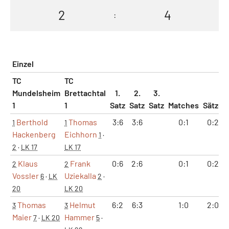
2
4
:
Einzel
TC
TC
Mundelsheim
Brettachtal
1.
2.
3.
1
1
Satz
Satz
Satz
Matches
Sätze
Berthold
Thomas
3:6
3:6
0:1
0:2
1
1
Hackenberg
Eichhorn
1
·
2
·
LK 17
LK 17
Klaus
Frank
0:6
2:6
0:1
0:2
2
2
Vossler
Uziekalla
6
·
LK
2
·
20
LK 20
Thomas
Helmut
6:2
6:3
1:0
2:0
3
3
Maier
Hammer
7
·
LK 20
5
·