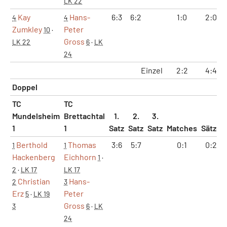
LK 22
Kay
Hans-
6:3
6:2
1:0
2:0
4
4
Zumkley
Peter
10
·
Gross
LK 22
6
·
LK
24
Einzel
2:2
4:4
Doppel
TC
TC
Mundelsheim
Brettachtal
1.
2.
3.
1
1
Satz
Satz
Satz
Matches
Sätze
Berthold
Thomas
3:6
5:7
0:1
0:2
1
1
Hackenberg
Eichhorn
1
·
2
·
LK 17
LK 17
Christian
Hans-
2
3
Erz
Peter
5
·
LK 19
Gross
3
6
·
LK
24