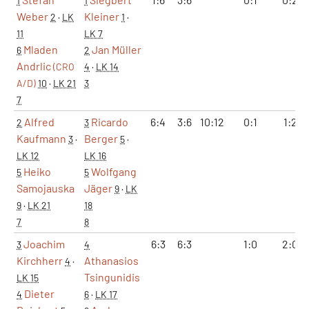
1
1
Weber
Kleiner
2
·
LK
1
·
11
LK 7
Mladen
Jan Müller
6
2
Andrlic
(CRO
4
·
LK 14
A/D)
10
·
LK 21
3
7
Alfred
Ricardo
6:4
3:6
10:12
0:1
1:2
2
3
Kaufmann
Berger
3
·
5
·
LK 12
LK 16
Heiko
Wolfgang
5
5
Samojauska
Jäger
9
·
LK
9
·
LK 21
18
7
8
Joachim
6:3
6:3
1:0
2:0
3
4
Kirchherr
Athanasios
4
·
Tsingunidis
LK 15
Dieter
4
6
·
LK 17