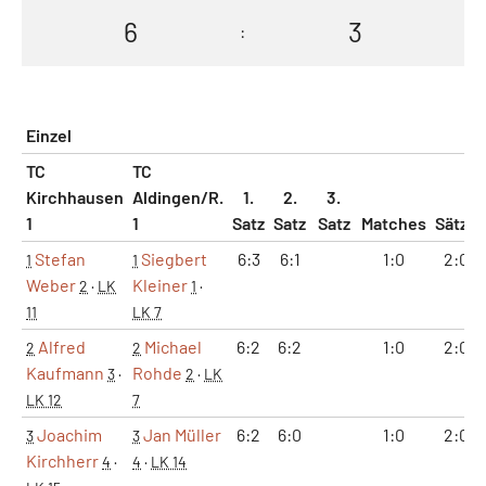
6
3
:
Einzel
TC
TC
Kirchhausen
Aldingen/R.
1.
2.
3.
1
1
Satz
Satz
Satz
Matches
Sätze
Stefan
Siegbert
6:3
6:1
1:0
2:0
1
1
Weber
Kleiner
2
·
LK
1
·
11
LK 7
Alfred
Michael
6:2
6:2
1:0
2:0
2
2
Kaufmann
Rohde
3
·
2
·
LK
LK 12
7
Joachim
Jan Müller
6:2
6:0
1:0
2:0
3
3
Kirchherr
4
·
4
·
LK 14