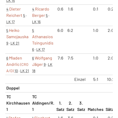
LK 15
Dieter
Ricardo
0:6
1:6
0:1
0:2
4
4
Reichert
Berger
5
·
5
·
LK 17
LK 16
Heiko
6:0
6:2
1:0
2:0
5
5
Samojauska
Athanasios
Tsingunidis
9
·
LK 21
6
·
LK 17
Mladen
Wolfgang
7:6
7:5
1:0
2:0
6
6
Andrlic
Jäger
(CRO
9
·
LK
A/D)
10
·
LK 21
18
Einzel
5:1
10:2
Doppel
TC
TC
Kirchhausen
Aldingen/R.
1.
2.
3.
1
1
Satz
Satz
Satz
Matches
Sätze
Stefan
Siegbert
1:6
3:6
0:1
0:2