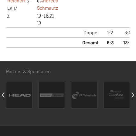
Reichert
Andreas
5
·
6
Schmautz
LK 17
7
10
·
LK 21
10
Doppel
1:2
3:4
Gesamt
6:3
13:6
Partner & Sponsoren