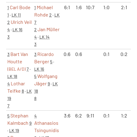
Carl Bode
Michael
6:1
1:6
10:7
1:0
2:1
1
1
Rohde
1
·
LK 11
2
·
LK
Ulrich Veil
2
7
Jan Müller
4
·
LK 16
2
3
4
·
LK 14
3
Bart Van
Ricardo
0:6
0:6
0:1
0:2
3
3
Houtte
Berger
5
·
(BEL A/D)
7
·
LK 16
Wolfgang
LK 18
5
Lothar
Jäger
4
9
·
LK
Teifke
8
·
LK
18
19
8
7
Stephan
3:6
6:2
9:11
0:1
1:2
5
4
Kalmbach
Athanasios
9
Tsingunidis
·
LK 19