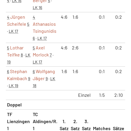
Berger
4
·
LK 16
5
·
LK 16
Jürgen
4:6
1:6
0:1
0:2
4
4
Scheifele
Athanasios
5
Tsingunidis
·
LK 17
6
·
LK 17
Lothar
Axel
4:6
2:6
0:1
0:2
5
5
Teifke
Morlock
8
·
LK
7
·
19
LK 17
Stephan
Wolfgang
1:6
1:6
0:1
0:2
6
6
Kalmbach
Jäger
9
9
·
LK
·
LK 19
18
Einzel
1:5
2:10
3
Doppel
TF
TC
Lienzingen
Aldingen/R.
1.
2.
3.
1
1
Satz
Satz
Satz
Matches
Sätze
G