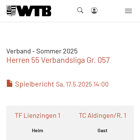
Skip to main navigation
Springe zum Seiteninhalt
Skip to page footer
Verband - Sommer 2025
Herren 55 Verbandsliga Gr. 057
Spielbericht
Sa, 17.5.2025 14:00
TF Lienzingen 1
TC Aldingen/R. 1
Heim
Gast