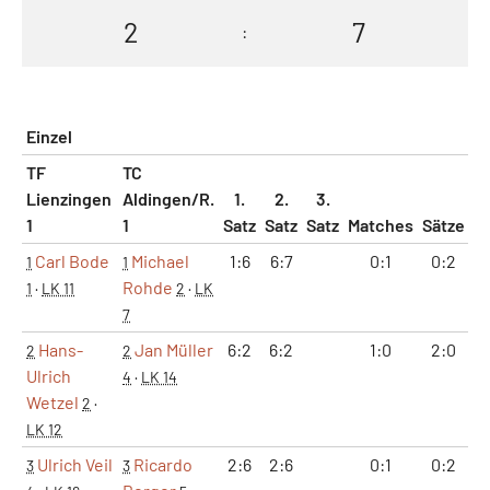
2
7
:
Einzel
TF
TC
Lienzingen
Aldingen/R.
1.
2.
3.
1
1
Satz
Satz
Satz
Matches
Sätze
G
Carl Bode
Michael
1:6
6:7
0:1
0:2
1
1
Rohde
1
·
LK 11
2
·
LK
7
Hans-
Jan Müller
6:2
6:2
1:0
2:0
2
2
Ulrich
4
·
LK 14
Wetzel
2
·
LK 12
Ulrich Veil
Ricardo
2:6
2:6
0:1
0:2
3
3