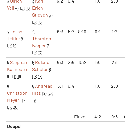
Ulrich
Karl-
6:2
6:4
1:0
2:0
12
3
3
Veil
Erich
4
·
LK 16
Stieven
5
·
LK 15
Lothar
6:3
5:7
8:10
0:1
1:2
11:
4
4
Teifke
Thorsten
8
·
Nagler
LK 19
7
·
LK 17
Stephan
Roland
6:3
2:6
10:2
1:0
2:1
9:
5
5
Kalmbach
Schäfer
8
·
9
·
LK 19
LK 18
Andreas
6:1
6:4
1:0
2:0
12
6
6
Christoph
Hiss
12
·
LK
Meyer
11
·
19
LK 20
Einzel
4:2
9:5
60:
Doppel