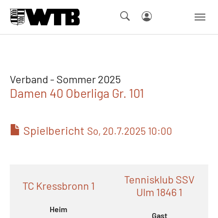
Skip to main navigation
Springe zum Seiteninhalt
Skip to page footer
Verband - Sommer 2025
Damen 40 Oberliga Gr. 101
Spielbericht
So, 20.7.2025 10:00
Tennisklub SSV
TC Kressbronn 1
Ulm 1846 1
Heim
Gast