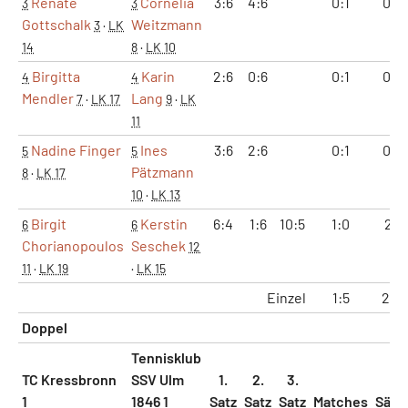
Renate
Cornelia
3:6
4:6
0:1
0:2
3
3
Gottschalk
Weitzmann
3
·
LK
14
8
·
LK 10
Birgitta
Karin
2:6
0:6
0:1
0:2
4
4
Mendler
Lang
7
·
LK 17
9
·
LK
11
Nadine Finger
Ines
3:6
2:6
0:1
0:2
5
5
Pätzmann
8
·
LK 17
10
·
LK 13
Birgit
Kerstin
6:4
1:6
10:5
1:0
2:1
6
6
Chorianopoulos
Seschek
12
11
·
LK 19
·
LK 15
Einzel
1:5
2:11
Doppel
Tennisklub
TC Kressbronn
SSV Ulm
1.
2.
3.
1
1846 1
Satz
Satz
Satz
Matches
Sätz