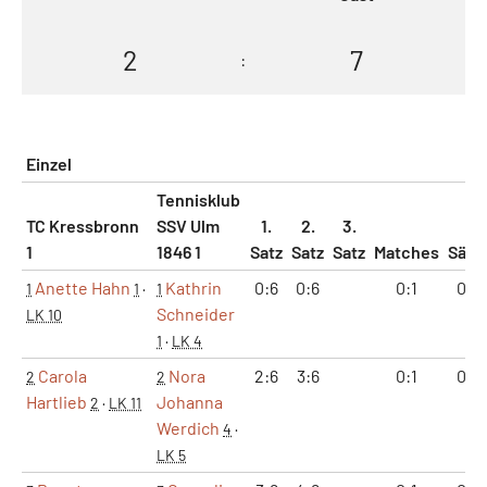
2
7
:
Einzel
Tennisklub
TC Kressbronn
SSV Ulm
1.
2.
3.
1
1846 1
Satz
Satz
Satz
Matches
Sätz
Anette Hahn
Kathrin
0:6
0:6
0:1
0:2
1
1
·
1
Schneider
LK 10
1
·
LK 4
Carola
Nora
2:6
3:6
0:1
0:2
2
2
Hartlieb
Johanna
2
·
LK 11
Werdich
4
·
LK 5