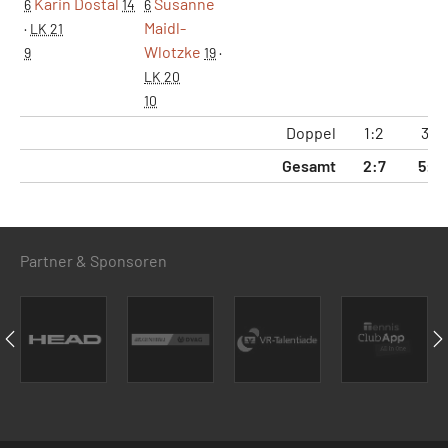
Karin Dostal
Susanne
6
14
6
Maidl-
·
LK 21
Wlotzke
9
19
·
LK 20
10
Doppel
1:2
3:4
Gesamt
2:7
5:15
Partner & Sponsoren