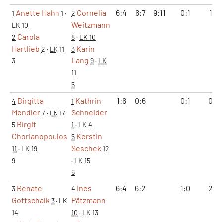
Anette Hahn
Cornelia
6:4
6:7
9:11
0:1
1:2
1
1
·
2
Weitzmann
LK 10
Carola
2
8
·
LK 10
Hartlieb
Karin
2
·
LK 11
3
Lang
3
9
·
LK
11
5
Birgitta
Kathrin
1:6
0:6
0:1
0:2
4
1
Mendler
Schneider
7
·
LK 17
Birgit
5
1
·
LK 4
Chorianopoulos
Kerstin
5
Seschek
11
·
LK 19
12
9
·
LK 15
6
Renate
Ines
6:4
6:2
1:0
2:0
3
4
Gottschalk
Pätzmann
3
·
LK
14
10
·
LK 13