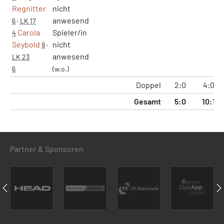
Regnitter
nicht
anwesend
6
·
LK 17
Carola
Spieler/in
4
Seybold
nicht
9
·
anwesend
LK 23
6
(w.o.)
Doppel
2:0
4:0
Gesamt
5:0
10:1
Partner & Sponsoren