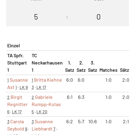
5
0
:
Einzel
TA Spfr.
TC
Stuttgart
Neckarhausen
1.
2.
3.
1
1
Satz
Satz
Satz
Matches
Sätze
Susanne
Britta Kiehne
6:0
6:0
1:0
2:0
1
1
Ast
1
·
LK 9
3
·
LK 17
Birgit
Gabriele
6:1
6:3
1:0
2:0
2
2
Regnitter
Rumpp-Kotas
6
·
LK 17
5
·
LK 20
Carola
Susanne
6:2
5:7
10:6
1:0
2:1
3
3
Seybold
Liebhardt
9
·
7
·