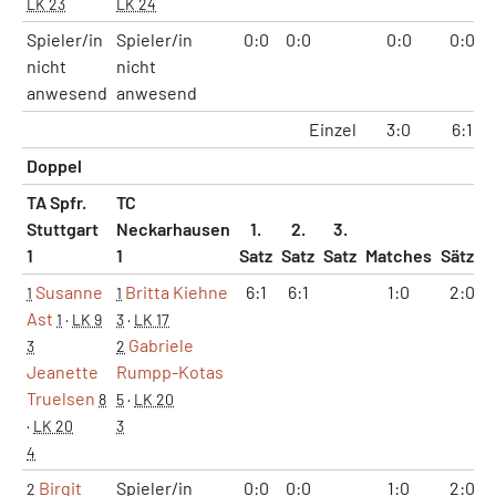
LK 23
LK 24
Spieler/in
Spieler/in
0:0
0:0
0:0
0:0
nicht
nicht
anwesend
anwesend
Einzel
3:0
6:1
Doppel
TA Spfr.
TC
Stuttgart
Neckarhausen
1.
2.
3.
1
1
Satz
Satz
Satz
Matches
Sätze
Susanne
Britta Kiehne
6:1
6:1
1:0
2:0
1
1
Ast
1
·
LK 9
3
·
LK 17
Gabriele
3
2
Jeanette
Rumpp-Kotas
Truelsen
8
5
·
LK 20
·
LK 20
3
4
Birgit
Spieler/in
0:0
0:0
1:0
2:0
2