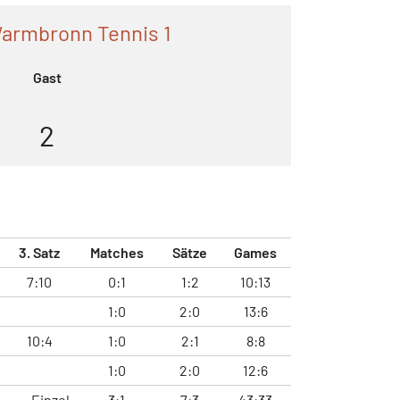
armbronn Tennis 1
Gast
2
3. Satz
Matches
Sätze
Games
7:10
0:1
1:2
10:13
1:0
2:0
13:6
10:4
1:0
2:1
8:8
1:0
2:0
12:6
Einzel
3:1
7:3
43:33