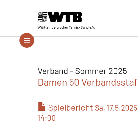
Skip to main navigation
Springe zum Seiteninhalt
Skip to page footer
Württembergischer Tennis-Bund e.V.
Verband - Sommer 2025
Damen 50 Verbandsstaff
Spielbericht
Sa, 17.5.2025
14:00