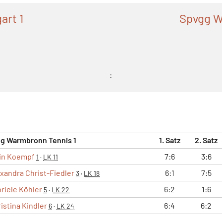
art 1
Spvgg W
:
g Warmbronn Tennis 1
1. Satz
2. Satz
in Koempf
7:6
3:6
1
·
LK 11
xandra Christ-Fiedler
6:1
7:5
3
·
LK 18
riele Köhler
6:2
1:6
5
·
LK 22
istina Kindler
6:4
6:2
6
·
LK 24