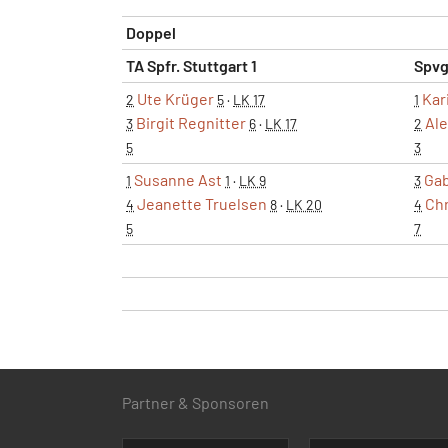
Doppel
TA Spfr. Stuttgart 1
Spvg
Ute Krüger
Kar
2
5
·
LK 17
1
Birgit Regnitter
Ale
3
6
·
LK 17
2
5
3
Susanne Ast
Gab
1
1
·
LK 9
3
Jeanette Truelsen
Chr
4
8
·
LK 20
4
5
7
Partner & Sponsoren