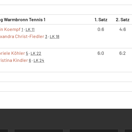
g Warmbronn Tennis 1
1. Satz
2. Satz
in Koempf
0:6
4:6
1
·
LK 11
xandra Christ-Fiedler
3
·
LK 18
riele Köhler
6:0
6:2
5
·
LK 22
istina Kindler
6
·
LK 24