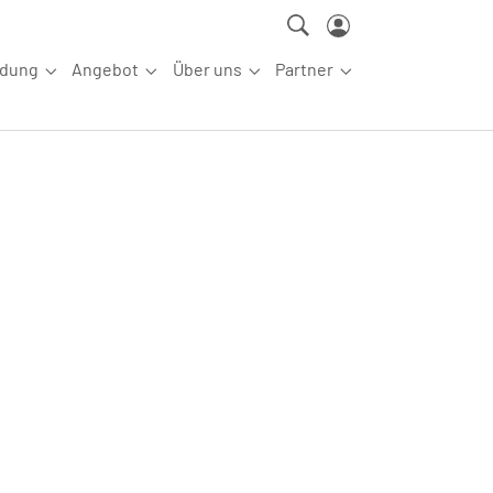
ldung
Angebot
Über uns
Partner
ettkampfsport"
Submenu for "Aus-/Fortbildung"
Submenu for "Angebot"
Submenu for "Über uns"
Submenu for "Partn