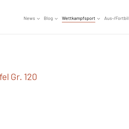
News
Blog
Wettkampfsport
Aus-/Fortbi
Submenu for "News"
Submenu for "Blog"
Submenu for "W
el Gr. 120