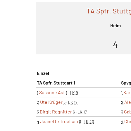
TA Spfr. Stuttg
Heim
4
Einzel
TA Spfr. Stuttgart 1
Spvg
Susanne Ast
Kar
1
1
·
LK 9
1
Ute Krüger
Ale
2
5
·
LK 17
2
Birgit Regnitter
Gab
3
6
·
LK 17
3
Jeanette Truelsen
Chr
4
8
·
LK 20
4