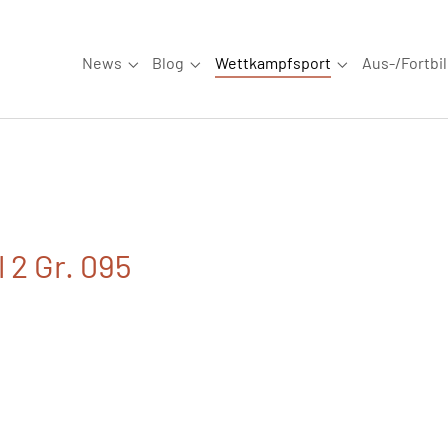
News
Blog
Wettkampfsport
Aus-/Fortbi
Submenu for "News"
Submenu for "Blog"
Submenu for "W
 2 Gr. 095