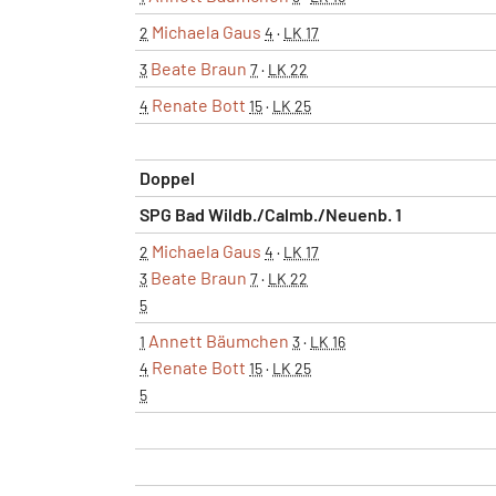
Michaela Gaus
2
4
·
LK 17
Beate Braun
3
7
·
LK 22
Renate Bott
4
15
·
LK 25
Doppel
SPG Bad Wildb./Calmb./Neuenb. 1
Michaela Gaus
2
4
·
LK 17
Beate Braun
3
7
·
LK 22
5
Annett Bäumchen
1
3
·
LK 16
Renate Bott
4
15
·
LK 25
5