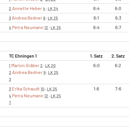
Annette Heber
6:4
6:0
2
4
·
LK 24
Andrea Bedner
6:1
6:3
3
9
·
LK 25
Petra Neumann
6:4
6:7
4
12
·
LK 25
TC Ehningen 1
1. Satz
2. Satz
Marion Gräber
6:0
6:2
1
2
·
LK 20
Andrea Bedner
2
9
·
LK 25
3
Erika Schaudt
1:6
7:6
3
10
·
LK 25
Petra Neumann
4
12
·
LK 25
7