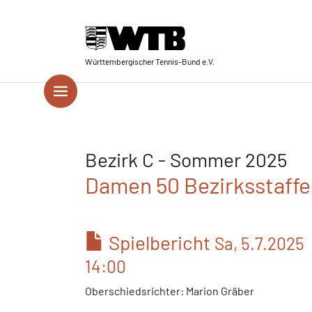
Skip to main navigation
Springe zum Seiteninhalt
Skip to page footer
Württembergischer Tennis-Bund e.V.
Bezirk C - Sommer 2025
Damen 50 Bezirksstaffel
Spielbericht
Sa, 5.7.2025
14:00
Oberschiedsrichter: Marion Gräber