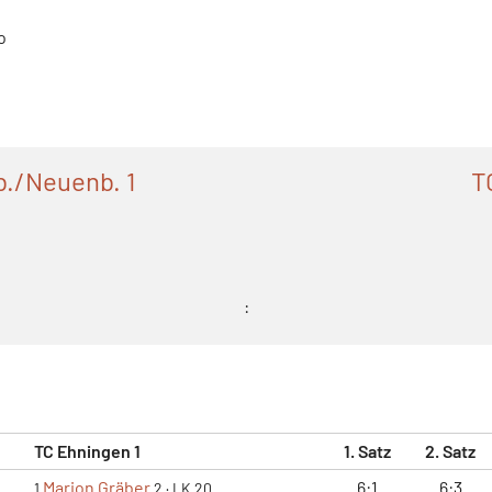
o
./Neuenb. 1
T
:
TC Ehningen 1
1. Satz
2. Satz
Marion Gräber
6:1
6:3
1
2
·
LK 20