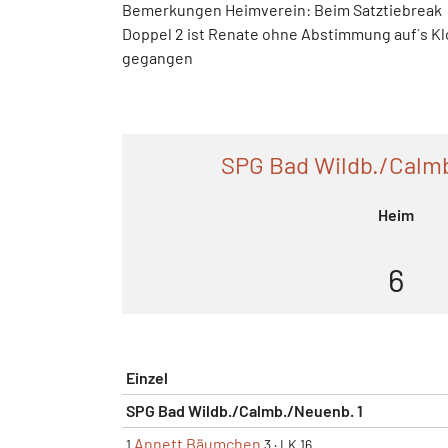
Bemerkungen Heimverein: Beim Satztiebreak
Doppel 2 ist Renate ohne Abstimmung auf´s Kl
gegangen
SPG Bad Wildb./Calmb
Heim
6
Einzel
SPG Bad Wildb./Calmb./Neuenb. 1
Annett Bäumchen
1
3
·
LK 16