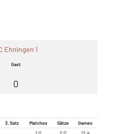
C Ehningen 1
Gast
0
3. Satz
Matches
Sätze
Games
1:0
2:0
12:4