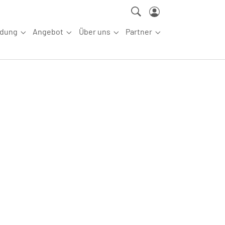
ldung
Angebot
Über uns
Partner
ettkampfsport"
Submenu for "Aus-/Fortbildung"
Submenu for "Angebot"
Submenu for "Über uns"
Submenu for "Partn