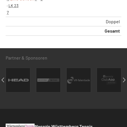
·
LK 23
7
Doppel
Gesamt
Partner & Sponsoren
Magazin Württemberg Tennis