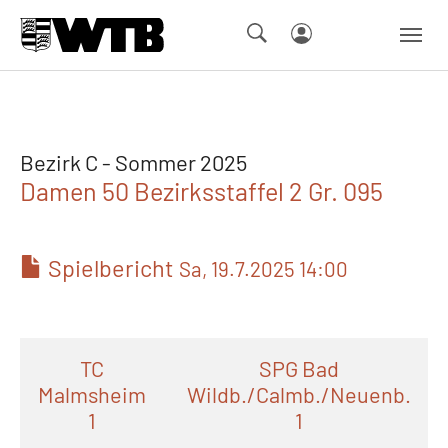
Skip to main navigation
Springe zum Seiteninhalt
Skip to page footer
Bezirk C - Sommer 2025
Damen 50 Bezirksstaffel 2 Gr. 095
Spielbericht
Sa, 19.7.2025 14:00
TC
SPG Bad
Malmsheim
Wildb./Calmb./Neuenb.
1
1