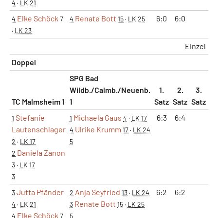
4
·
LK 21
Elke Schöck
Renate Bott
6:0
6:0
4
7
4
15
·
LK 25
·
LK 23
Einzel
Doppel
SPG Bad
Wildb./Calmb./Neuenb.
1.
2.
3.
TC Malmsheim 1
1
Satz
Satz
Satz
M
Stefanie
Michaela Gaus
6:3
6:4
1
1
4
·
LK 17
Lautenschlager
Ulrike Krumm
4
17
·
LK 24
2
·
LK 17
5
Daniela Zanon
2
3
·
LK 17
3
Jutta Pfänder
Anja Seyfried
6:2
6:2
3
2
13
·
LK 24
Renate Bott
4
·
LK 21
3
15
·
LK 25
Elke Schöck
4
7
5