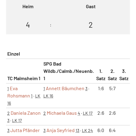
Heim
Gast
4
2
:
Einzel
SPG Bad
Wildb./Calmb./Neuenb.
1.
2.
3.
TC Malmsheim 1
1
Satz
Satz
Satz
M
Eva
Annett Bäumchen
1:6
5:7
1
1
3
·
Rohsmann
1
·
LK
LK 16
16
Daniela Zanon
Michaela Gaus
2:6
2:6
2
2
4
·
LK 17
3
·
LK 17
Jutta Pfänder
Anja Seyfried
6:0
6:4
3
3
13
·
LK 24