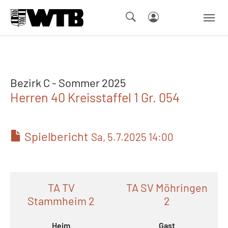
Skip to main navigation
Springe zum Seiteninhalt
Skip to page footer
Bezirk C - Sommer 2025
Herren 40 Kreisstaffel 1 Gr. 054
Spielbericht
Sa, 5.7.2025 14:00
TA TV
TA SV Möhringen
Stammheim 2
2
Heim
Gast