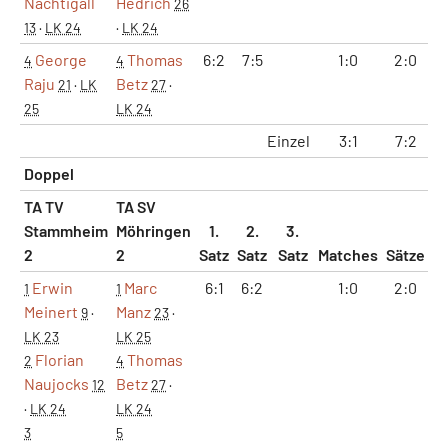
Nachtigall
Hedrich
26
13
·
LK 24
·
LK 24
George
Thomas
6:2
7:5
1:0
2:0
4
4
Raju
Betz
21
·
LK
27
·
25
LK 24
Einzel
3:1
7:2
4
Doppel
TA TV
TA SV
Stammheim
Möhringen
1.
2.
3.
2
2
Satz
Satz
Satz
Matches
Sätze
G
Erwin
Marc
6:1
6:2
1:0
2:0
1
1
Meinert
Manz
9
·
23
·
LK 23
LK 25
Florian
Thomas
2
4
Naujocks
Betz
12
27
·
·
LK 24
LK 24
3
5