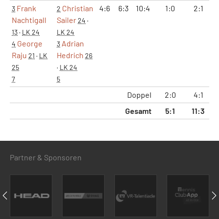
Frank
Christian
4:6
6:3
10:4
1:0
2:1
3
2
Nachtigall
Sailer
24
·
13
·
LK 24
LK 24
George
Adrian
4
3
Raju
Hedrich
21
·
LK
26
25
·
LK 24
7
5
Doppel
2:0
4:1
2
Gesamt
5:1
11:3
7
Partner & Sponsoren