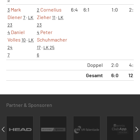
Mark
Cornelius
6:4
6:1
1:0
2:0
3
2
Diener
Zieher
7
·
LK
11
·
LK
23
23
Daniel
Peter
4
4
Volles
Schuhmacher
10
·
LK
24
17
·
LK 25
7
6
Doppel
2:0
4:0
Gesamt
6:0
12:1
Partner & Sponsoren