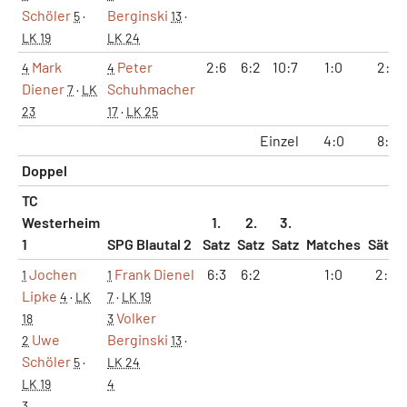
Schöler
Berginski
5
·
13
·
LK 19
LK 24
Mark
Peter
2:6
6:2
10:7
1:0
2:1
4
4
Diener
Schuhmacher
7
·
LK
23
17
·
LK 25
Einzel
4:0
8:1
Doppel
TC
Westerheim
1.
2.
3.
1
SPG Blautal 2
Satz
Satz
Satz
Matches
Sätze
Jochen
Frank Dienel
6:3
6:2
1:0
2:0
1
1
Lipke
4
·
LK
7
·
LK 19
Volker
18
3
Uwe
Berginski
2
13
·
Schöler
5
·
LK 24
LK 19
4
3