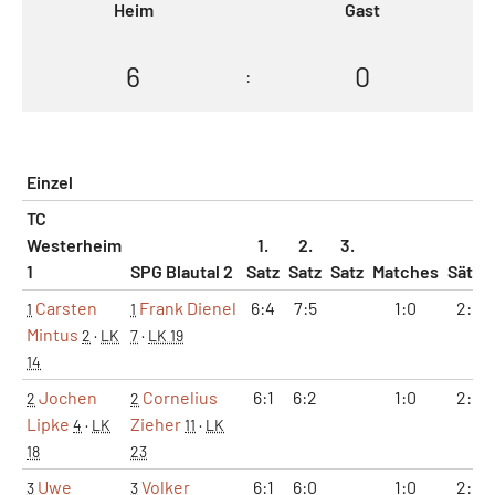
Heim
Gast
6
0
:
Einzel
TC
Westerheim
1.
2.
3.
1
SPG Blautal 2
Satz
Satz
Satz
Matches
Sätze
Carsten
Frank Dienel
6:4
7:5
1:0
2:0
1
1
Mintus
2
·
LK
7
·
LK 19
14
Jochen
Cornelius
6:1
6:2
1:0
2:0
2
2
Lipke
Zieher
4
·
LK
11
·
LK
18
23
Uwe
Volker
6:1
6:0
1:0
2:0
3
3