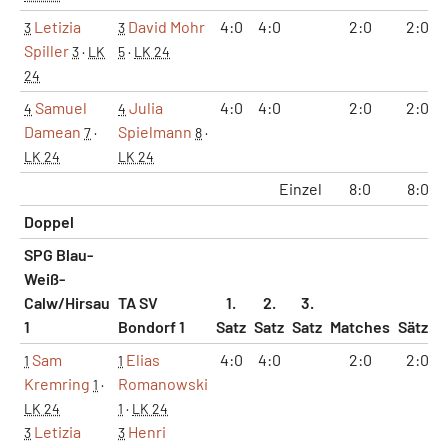
Letizia
David Mohr
4:0
4:0
2:0
2:0
3
3
Spiller
3
·
LK
5
·
LK 24
24
Samuel
Julia
4:0
4:0
2:0
2:0
4
4
Damean
Spielmann
7
·
8
·
LK 24
LK 24
Einzel
8:0
8:0
Doppel
SPG Blau-
Weiß-
Calw/Hirsau
TA SV
1.
2.
3.
1
Bondorf 1
Satz
Satz
Satz
Matches
Sätze
Sam
Elias
4:0
4:0
2:0
2:0
1
1
Kremring
Romanowski
1
·
LK 24
1
·
LK 24
Letizia
Henri
3
3