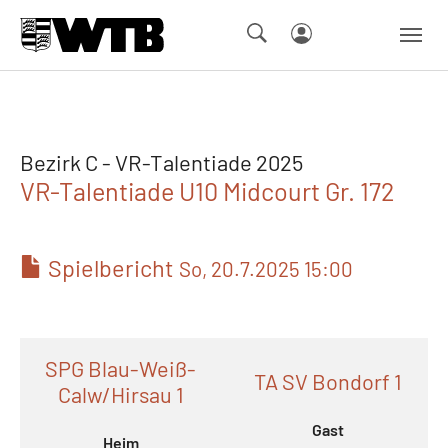
Skip to main navigation
Springe zum Seiteninhalt
Skip to page footer
Bezirk C - VR-Talentiade 2025
VR-Talentiade U10 Midcourt Gr. 172
Spielbericht
So, 20.7.2025 15:00
SPG Blau-Weiß-
TA SV Bondorf 1
Calw/Hirsau 1
Gast
Heim