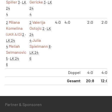
Spiller
Gericke
3
·
LK
3
·
LK
24
24
4
4
Milana
Valerija
4:0
4:0
2:0
2:0
2
2
Komelina
Ostojic
2
·
LK
(UKR A/D)
2
·
24
Julia
LK 24
4
Meliah
Spielmann
4
8
·
Selmanovic
LK 24
5
·
LK 24
6
6
Doppel
4:0
4:0
Gesamt
20:8
12:0
Partner & Sponsoren