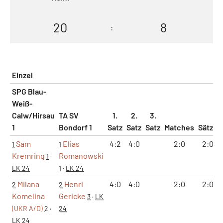
20
8
:
Einzel
SPG Blau-
Weiß-
Calw/Hirsau
TA SV
1.
2.
3.
1
Bondorf 1
Satz
Satz
Satz
Matches
Sätze
Sam
Elias
4:2
4:0
2:0
2:0
1
1
Kremring
Romanowski
1
·
LK 24
1
·
LK 24
Milana
Henri
4:0
4:0
2:0
2:0
2
2
Komelina
Gericke
3
·
LK
(UKR A/D)
2
·
24
LK 24