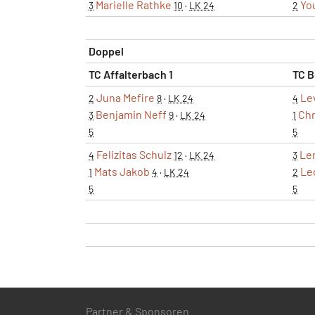
Marielle Rathke
Yo
3
10
·
LK 24
2
Doppel
TC Affalterbach 1
TC B
Juna Mefire
Le
2
8
·
LK 24
4
Benjamin Neff
Chr
3
9
·
LK 24
1
5
5
Felizitas Schulz
Le
4
12
·
LK 24
3
Mats Jakob
Le
1
4
·
LK 24
2
5
5
Partner & Sponsoren