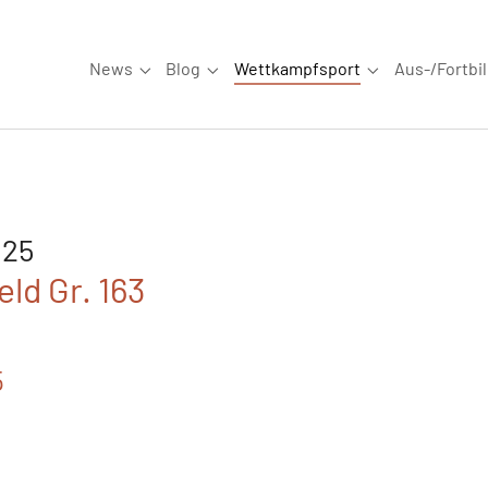
News
Blog
Wettkampfsport
Aus-/Fortbi
Submenu for "News"
Submenu for "Blog"
Submenu for "W
025
ld Gr. 163
5