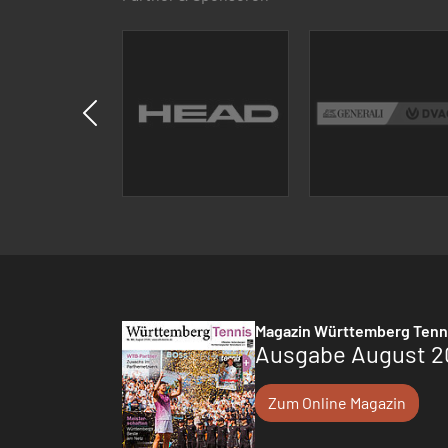
Magazin Württemberg Tenn
Ausgabe August 2
Zum Online Magazin