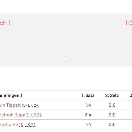
ch 1
TC
:
enningen 1
1. Satz
2. Satz
3
vin Tippelt
1:4
0:0
18
·
LK 24
istoph Bopp
2:4
0:0
2
·
LK 24
na Starke
1:4
0:0
16
·
LK 24