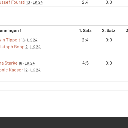
ussef Fourati
2:4
0:0
10
·
LK 24
enningen 1
1. Satz
2. Satz
3
vin Tippelt
2:4
0:0
18
·
LK 24
istoph Bopp
2
·
LK 24
na Starke
4:5
0:0
16
·
LK 24
onie Kaeser
12
·
LK 24