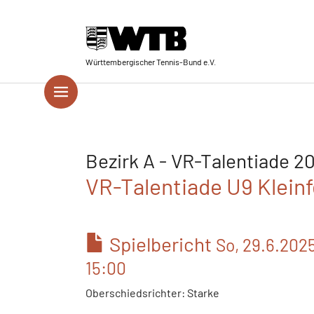
Skip to main navigation
Springe zum Seiteninhalt
Skip to page footer
Württembergischer Tennis-Bund e.V.
Bezirk A - VR-Talentiade 2
VR-Talentiade U9 Kleinfe
Spielbericht
So, 29.6.202
15:00
Oberschiedsrichter: Starke