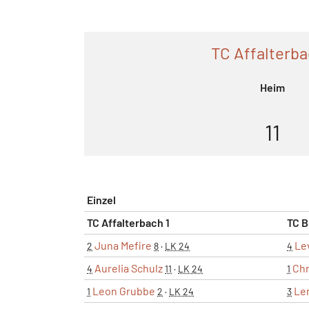
TC Affalterba
Heim
11
Einzel
TC Affalterbach 1
TC B
Juna Mefire
Le
2
8
·
LK 24
4
Aurelia Schulz
Chr
4
11
·
LK 24
1
Leon Grubbe
Le
1
2
·
LK 24
3