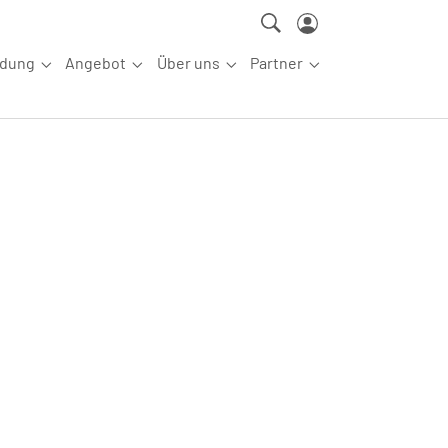
ldung
Angebot
Über uns
Partner
ettkampfsport"
Submenu for "Aus-/Fortbildung"
Submenu for "Angebot"
Submenu for "Über uns"
Submenu for "Partn