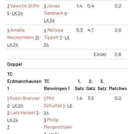
Valentin Stöhr
Jonas
1:4
0:4
0:2
0
3
3
Gambach
5
·
LK 24
4
·
LK 24
Amalia
Melissa
5:3
4:1
2:0
2
4
4
Neckermann
Tippelt
10
·
7
·
LK
LK 24
24
Einzel
2:6
2
Doppel
TC
Erdmannhausen
TC
1.
2.
3.
1
Benningen 1
Satz
Satz
Satz
Matches
Sä
Robin Brenner
Phil
1:4
3:5
0:2
0
1
1
Schultze
2
·
LK 24
1
·
LK
Lars Heimel
2
3
·
24
Philip
LK 24
3
Mergenthaler
3