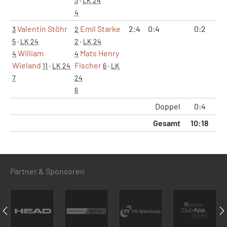
3
·
LK 24
4
Valentin Stöhr
Emil Starke
2:4
0:4
0:2
0
3
2
5
·
LK 24
2
·
LK 24
William
Mats Henry
4
4
Wieland
Fischer
11
·
LK 24
6
·
LK
7
24
6
Doppel
0:4
0
Gesamt
10:18
2
Partner & Sponsoren