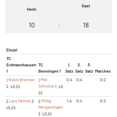
Gast
Heim
10
18
:
Einzel
TC
Erdmannhausen
TC
1.
2.
3.
1
Benningen 1
Satz
Satz
Satz
Matches
Sä
Robin Brenner
Phil
0:4
0:4
0:2
0
1
1
Schultze
2
·
LK 24
1
·
LK
24
Lars Heimel
Philip
1:4
0:4
0:2
0
2
3
·
2
Mergenthaler
LK 24
3
·
LK 24