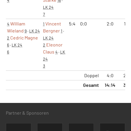
4
16
·
LK 24
7
William
Vincent
5:4
0:0
2:0
1:0
4
1
Wieland
Bergner
9
·
LK 24
1
·
Cedric Magne
2
LK 24
Eleonor
6
·
LK 24
2
Claus
6
4
·
LK
24
3
Doppel
4:0
2:0
Gesamt
14:14
3:3
Partner & Sponsoren