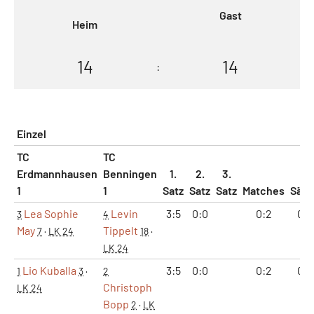
Gast
Heim
14
14
:
Einzel
TC
TC
Erdmannhausen
Benningen
1.
2.
3.
1
1
Satz
Satz
Satz
Matches
Sätz
Lea Sophie
Levin
3:5
0:0
0:2
0:1
3
4
May
Tippelt
7
·
LK 24
18
·
LK 24
Lio Kuballa
3:5
0:0
0:2
0:1
1
3
·
2
Christoph
LK 24
Bopp
2
·
LK