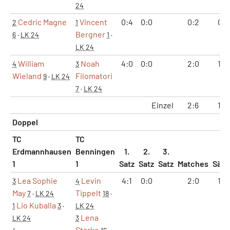
24
Cedric Magne
Vincent
0:4
0:0
0:2
0:1
2
1
Bergner
6
·
LK 24
1
·
LK 24
William
Noah
4:0
0:0
2:0
1:0
4
3
Wieland
Filomatori
9
·
LK 24
7
·
LK 24
Einzel
2:6
1:3
Doppel
TC
TC
Erdmannhausen
Benningen
1.
2.
3.
1
1
Satz
Satz
Satz
Matches
Sätz
Lea Sophie
Levin
4:1
0:0
2:0
1:0
3
4
May
Tippelt
7
·
LK 24
18
·
Lio Kuballa
1
3
·
LK 24
Lena
LK 24
3
Starke