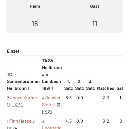
Heim
Gast
16
11
:
Einzel
TA SV
Heilbronn
TC
am
Sonnenbrunnen
Leinbach
1.
2.
3.
Heilbronn 1
1891 1
Satz
Satz
Satz
Matches
Sätze
Jonas Körber
Damian
5:3
0:0
2:0
1:0
2
4
Siefert
11
·
LK 24
13
·
LK 24
Finn Hesse
4:5
0:0
0:2
0:1
1
8
·
3
Leonardo
LK 24