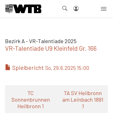
Skip to main navigation
Springe zum Seiteninhalt
Skip to page footer
Bezirk A - VR-Talentiade 2025
VR-Talentiade U9 Kleinfeld Gr. 166
Spielbericht
So, 29.6.2025 15:00
TC
TA SV Heilbronn
Sonnenbrunnen
am Leinbach 1891
Heilbronn 1
1