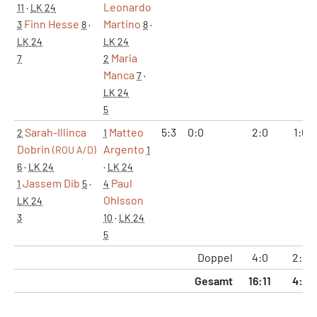
Leonardo
11
·
LK 24
Finn Hesse
Martino
3
8
·
8
·
LK 24
LK 24
Maria
7
2
Manca
7
·
LK 24
5
Sarah-Illinca
Matteo
5:3
0:0
2:0
1:0
2
1
Dobrin
Argento
(ROU A/D)
1
6
·
LK 24
·
LK 24
Jassem Dib
Paul
1
5
·
4
Ohlsson
LK 24
3
10
·
LK 24
5
Doppel
4:0
2:0
Gesamt
16:11
4:2