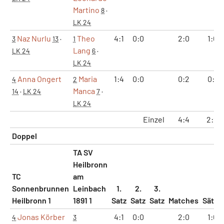
Martino
8
·
LK 24
Naz Nurlu
Theo
4:1
0:0
2:0
1:0
3
13
·
1
Lang
LK 24
6
·
LK 24
Anna Ongert
Maria
1:4
0:0
0:2
0:1
4
2
Manca
14
·
LK 24
7
·
LK 24
Einzel
4:4
2:2
Doppel
TA SV
Heilbronn
TC
am
Sonnenbrunnen
Leinbach
1.
2.
3.
Heilbronn 1
1891 1
Satz
Satz
Satz
Matches
Sätze
Jonas Körber
4:1
0:0
2:0
1:0
4
3