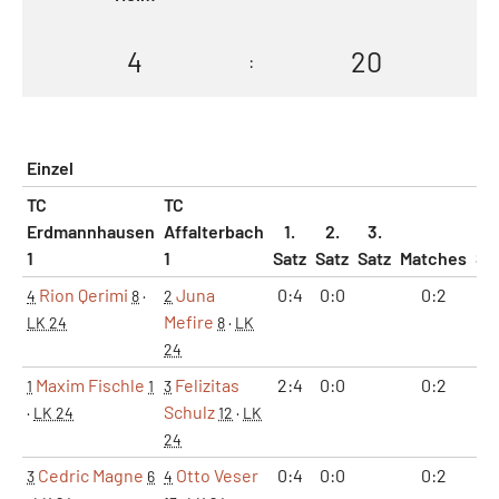
4
20
:
Einzel
TC
TC
Erdmannhausen
Affalterbach
1.
2.
3.
1
1
Satz
Satz
Satz
Matches
Sä
Rion Qerimi
Juna
0:4
0:0
0:2
0
4
8
·
2
Mefire
LK 24
8
·
LK
24
Maxim Fischle
Felizitas
2:4
0:0
0:2
0
1
1
3
Schulz
·
LK 24
12
·
LK
24
Cedric Magne
Otto Veser
0:4
0:0
0:2
0
3
6
4