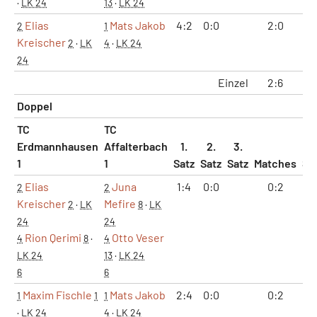
·
LK 24
13
·
LK 24
Elias
Mats Jakob
4:2
0:0
2:0
1
2
1
Kreischer
2
·
LK
4
·
LK 24
24
Einzel
2:6
1
Doppel
TC
TC
Erdmannhausen
Affalterbach
1.
2.
3.
1
1
Satz
Satz
Satz
Matches
Sä
Elias
Juna
1:4
0:0
0:2
0
2
2
Kreischer
Mefire
2
·
LK
8
·
LK
24
24
Rion Qerimi
Otto Veser
4
8
·
4
LK 24
13
·
LK 24
6
6
Maxim Fischle
Mats Jakob
2:4
0:0
0:2
0
1
1
1
·
LK 24
4
·
LK 24