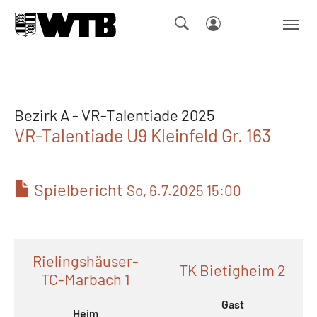
Skip to main navigation
Springe zum Seiteninhalt
Skip to page footer
Bezirk A - VR-Talentiade 2025
VR-Talentiade U9 Kleinfeld Gr. 163
Spielbericht
So, 6.7.2025 15:00
Rielingshäuser-
TK Bietigheim 2
TC-Marbach 1
Gast
Heim