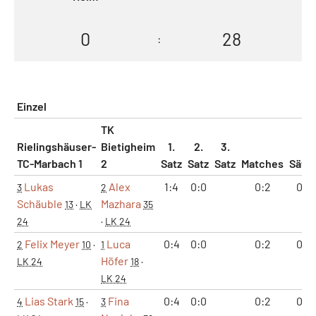
0
28
:
Einzel
TK
Rielingshäuser-
Bietigheim
1.
2.
3.
TC-Marbach 1
2
Satz
Satz
Satz
Matches
Sätz
Lukas
Alex
1:4
0:0
0:2
0:1
3
2
Schäuble
Mazhara
13
·
LK
35
24
·
LK 24
Felix Meyer
Luca
0:4
0:0
0:2
0:1
2
10
·
1
Höfer
LK 24
18
·
LK 24
Lias Stark
Fina
0:4
0:0
0:2
0:1
4
15
·
3