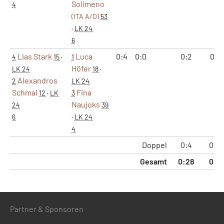
Solimeno
4
(ITA A/D)
53
·
LK 24
6
Lias Stark
Luca
0:4
0:0
0:2
0:1
4
15
·
1
Höfer
LK 24
18
·
Alexandros
2
LK 24
Schmal
Fina
12
·
LK
3
Naujoks
24
39
6
·
LK 24
4
Doppel
0:4
0:2
Gesamt
0:28
0:6
Partner & Sponsoren