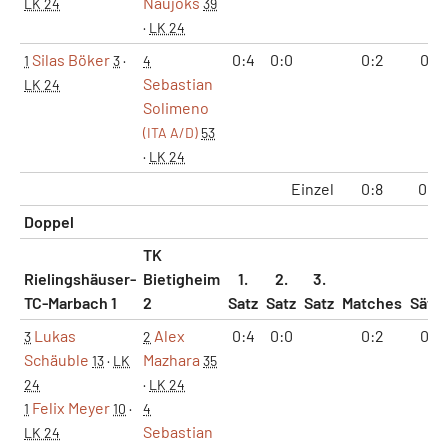
Naujoks
LK 24
39
·
LK 24
Silas Böker
0:4
0:0
0:2
0:1
1
3
·
4
Sebastian
LK 24
Solimeno
(ITA A/D)
53
·
LK 24
Einzel
0:8
0:4
Doppel
TK
Rielingshäuser-
Bietigheim
1.
2.
3.
TC-Marbach 1
2
Satz
Satz
Satz
Matches
Sätz
Lukas
Alex
0:4
0:0
0:2
0:1
3
2
Schäuble
Mazhara
13
·
LK
35
24
·
LK 24
Felix Meyer
1
10
·
4
Sebastian
LK 24