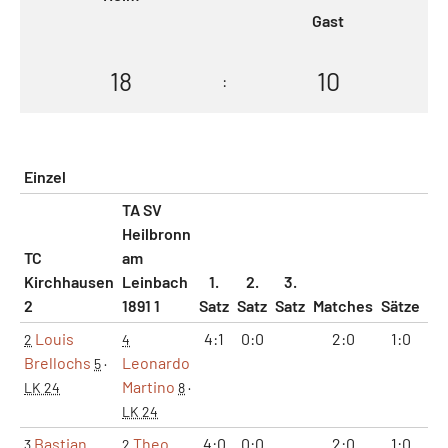
Gast
18
10
:
Einzel
TA SV
Heilbronn
TC
am
Kirchhausen
Leinbach
1.
2.
3.
2
1891 1
Satz
Satz
Satz
Matches
Sätze
Ga
Louis
4:1
0:0
2:0
1:0
2
4
Brellochs
Leonardo
5
·
Martino
LK 24
8
·
LK 24
Bastian
Theo
4:0
0:0
2:0
1:0
3
2