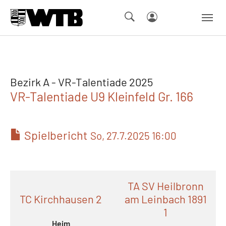
Skip to main navigation
Springe zum Seiteninhalt
Skip to page footer
Bezirk A - VR-Talentiade 2025
VR-Talentiade U9 Kleinfeld Gr. 166
Spielbericht
So, 27.7.2025 16:00
TA SV Heilbronn
TC Kirchhausen 2
am Leinbach 1891
1
Heim