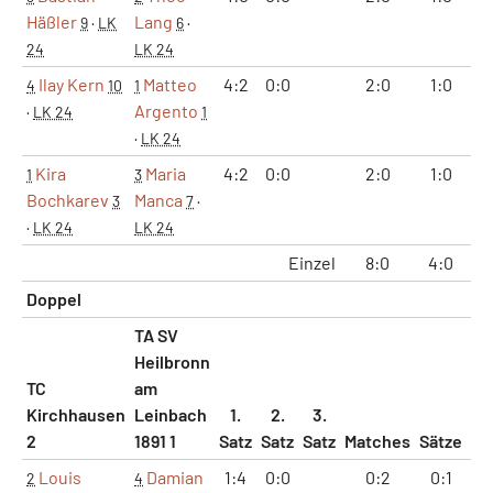
Häßler
Lang
9
·
LK
6
·
24
LK 24
Ilay Kern
Matteo
4:2
0:0
2:0
1:0
4
10
1
Argento
·
LK 24
1
·
LK 24
Kira
Maria
4:2
0:0
2:0
1:0
1
3
Bochkarev
Manca
3
7
·
·
LK 24
LK 24
Einzel
8:0
4:0
1
Doppel
TA SV
Heilbronn
TC
am
Kirchhausen
Leinbach
1.
2.
3.
2
1891 1
Satz
Satz
Satz
Matches
Sätze
Ga
Louis
Damian
1:4
0:0
0:2
0:1
2
4