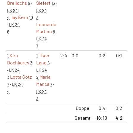
Brellochs
Siefert
5
·
13
·
LK 24
LK 24
Ilay Kern
4
10
3
Leonardo
·
LK 24
Martino
6
8
·
LK 24
7
Kira
Theo
2:4
0:0
0:2
0:1
1
1
Bochkarev
Lang
3
6
·
·
LK 24
LK 24
Lotta Götz
Maria
3
2
Manca
7
·
LK 24
7
·
4
LK 24
3
Doppel
0:4
0:2
Gesamt
18:10
4:2
1