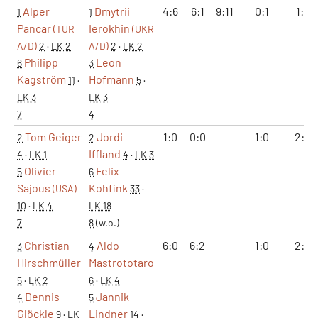
Alper
Dmytrii
4:6
6:1
9:11
0:1
1:2
1
1
Pancar
Ierokhin
(TUR
(UKR
A/D)
2
·
LK 2
A/D)
2
·
LK 2
Philipp
Leon
6
3
Kagström
Hofmann
11
·
5
·
LK 3
LK 3
7
4
Tom Geiger
Jordi
1:0
0:0
1:0
2:0
2
2
Iffland
4
·
LK 1
4
·
LK 3
Olivier
Felix
5
6
Sajous
Kohfink
(USA)
33
·
10
·
LK 4
LK 18
7
8
(w.o.)
Christian
Aldo
6:0
6:2
1:0
2:0
3
4
Hirschmüller
Mastrototaro
5
·
LK 2
6
·
LK 4
Dennis
Jannik
4
5
Glöckle
Lindner
9
·
LK
14
·