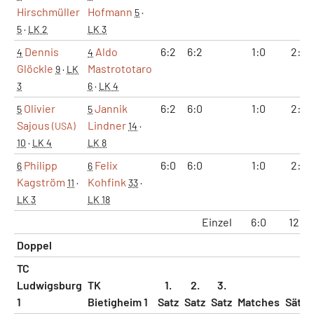
Hirschmüller
Hofmann
5
·
5
·
LK 2
LK 3
Dennis
Aldo
6:2
6:2
1:0
2:0
4
4
Glöckle
Mastrototaro
9
·
LK
3
6
·
LK 4
Olivier
Jannik
6:2
6:0
1:0
2:0
5
5
Sajous
Lindner
(USA)
14
·
10
·
LK 4
LK 8
Philipp
Felix
6:0
6:0
1:0
2:0
6
6
Kagström
Kohfink
11
·
33
·
LK 3
LK 18
Einzel
6:0
12:0
Doppel
TC
Ludwigsburg
TK
1.
2.
3.
1
Bietigheim 1
Satz
Satz
Satz
Matches
Sätze