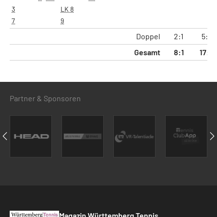
3
LK 8
7
9
Doppel
2:1
5:2
Gesamt
8:1
17:2
Partner & Sponsoren
Magazin Württemberg Tennis