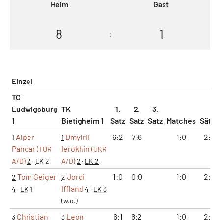
Heim
Gast
8
1
:
Einzel
TC
Ludwigsburg
TK
1.
2.
3.
1
Bietigheim 1
Satz
Satz
Satz
Matches
Sätze
Alper
Dmytrii
6:2
7:6
1:0
2:0
1
1
Pancar
Ierokhin
(TUR
(UKR
A/D)
2
·
LK 2
A/D)
2
·
LK 2
Tom Geiger
Jordi
1:0
0:0
1:0
2:0
2
2
Iffland
4
·
LK 1
4
·
LK 3
(w.o.)
Christian
Leon
6:1
6:2
1:0
2:0
3
3