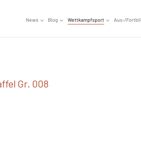
News
Blog
Wettkampfsport
Aus-/Fortbi
Submenu for "News"
Submenu for "Blog"
Submenu for "W
fel Gr. 008
6