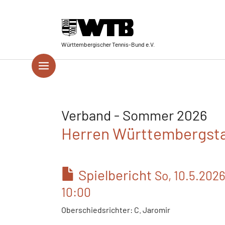
Skip to main navigation
Springe zum Seiteninhalt
Skip to page footer
Württembergischer Tennis-Bund e.V.
Verband - Sommer 2026
Herren Württembergstaf
Spielbericht
So, 10.5.202
10:00
Oberschiedsrichter: C. Jaromir