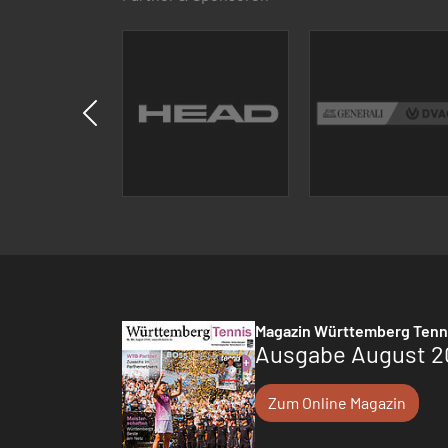
Magazin Württemberg Tenn
Ausgabe August 2
Zum Online Magazin