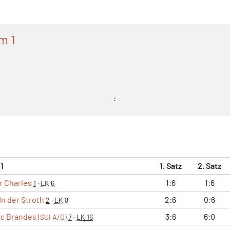
m 1
:
 1
1. Satz
2. Satz
r Charles
1:6
1:6
1
·
LK 6
In der Stroth
2:6
0:6
2
·
LK 8
ic Brandes
3:6
6:0
(SUI A/D)
7
·
LK 16