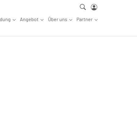
ldung
Angebot
Über uns
Partner
ettkampfsport"
Submenu for "Aus-/Fortbildung"
Submenu for "Angebot"
Submenu for "Über uns"
Submenu for "Partn