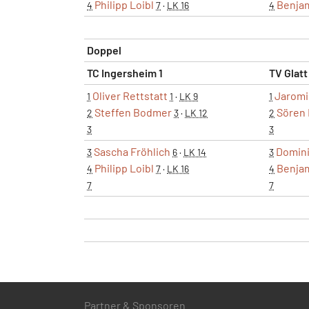
Philipp Loibl
Benja
4
7
·
LK 16
4
Doppel
TC Ingersheim 1
TV Glatt
Oliver Rettstatt
Jaromi
1
1
·
LK 9
1
Steffen Bodmer
Sören 
2
3
·
LK 12
2
3
3
Sascha Fröhlich
Domin
3
6
·
LK 14
3
Philipp Loibl
Benja
4
7
·
LK 16
4
7
7
Partner & Sponsoren