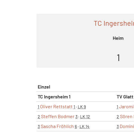
TC Ingershei
Heim
1
Einzel
TC Ingersheim 1
TV Glatt
Oliver Rettstatt
Jaromi
1
1
·
LK 9
1
Steffen Bodmer
Sören 
2
3
·
LK 12
2
Sascha Fröhlich
Domin
3
6
·
LK 14
3