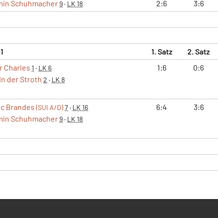
min Schuhmacher
2:6
3:6
9
·
LK 18
 1
1. Satz
2. Satz
r Charles
1:6
0:6
1
·
LK 6
In der Stroth
2
·
LK 8
ic Brandes
6:4
3:6
(SUI A/D)
7
·
LK 16
min Schuhmacher
9
·
LK 18