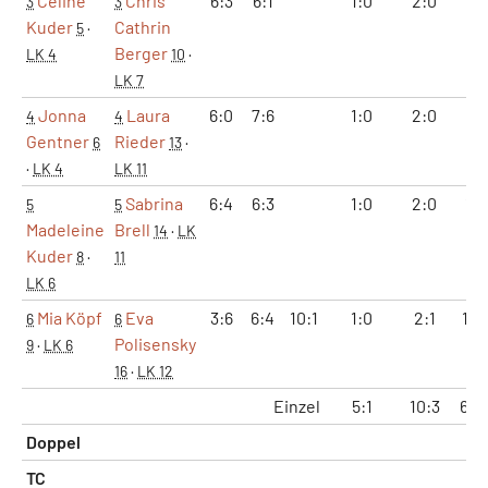
Celine
Chris
6:3
6:1
1:0
2:0
12
3
3
Kuder
Cathrin
5
·
Berger
LK 4
10
·
LK 7
Jonna
Laura
6:0
7:6
1:0
2:0
13:
4
4
Gentner
Rieder
6
13
·
·
LK 4
LK 11
Sabrina
6:4
6:3
1:0
2:0
12:
5
5
Madeleine
Brell
14
·
LK
Kuder
8
·
11
LK 6
Mia Köpf
Eva
3:6
6:4
10:1
1:0
2:1
10:
6
6
Polisensky
9
·
LK 6
16
·
LK 12
Einzel
5:1
10:3
64:
Doppel
TC