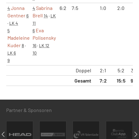
Jonna
Sabrina
6:2
7:5
1:0
2:0
13:
4
4
Gentner
Brell
6
14
·
LK
·
LK 4
11
Eva
5
6
Madeleine
Polisensky
Kuder
8
·
16
·
LK 12
LK 6
10
9
Doppel
2:1
5:2
34:
Gesamt
7:2
15:5
98:
Partner & Sponsoren