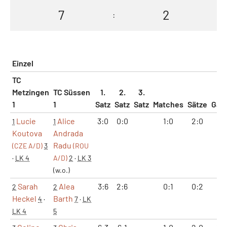
7
2
:
Einzel
TC
Metzingen
TC Süssen
1.
2.
3.
1
1
Satz
Satz
Satz
Matches
Sätze
Gam
Lucie
Alice
3:0
0:0
1:0
2:0
12
1
1
Koutova
Andrada
Radu
(CZE A/D)
3
(ROU
·
LK 4
A/D)
2
·
LK 3
(w.o.)
Sarah
Alea
3:6
2:6
0:1
0:2
5:1
2
2
Heckel
Barth
4
·
7
·
LK
LK 4
5