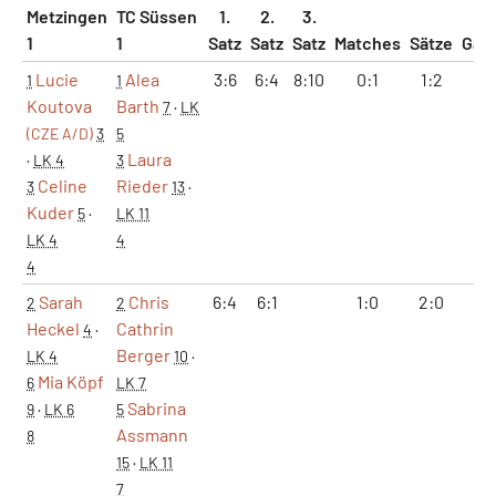
Metzingen
TC Süssen
1.
2.
3.
1
1
Satz
Satz
Satz
Matches
Sätze
Gam
Lucie
Alea
3:6
6:4
8:10
0:1
1:2
9:1
1
1
Koutova
Barth
7
·
LK
(CZE A/D)
3
5
Laura
·
LK 4
3
Celine
Rieder
3
13
·
Kuder
5
·
LK 11
LK 4
4
4
Sarah
Chris
6:4
6:1
1:0
2:0
12:
2
2
Heckel
Cathrin
4
·
Berger
LK 4
10
·
Mia Köpf
6
LK 7
Sabrina
9
·
LK 6
5
Assmann
8
15
·
LK 11
7