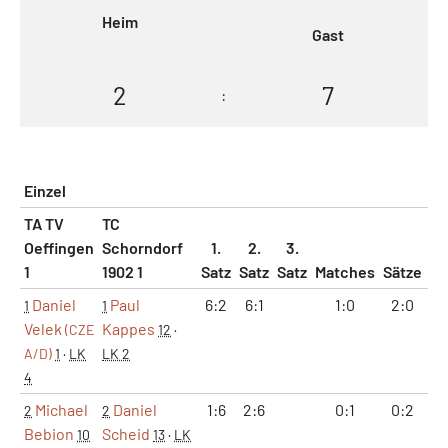
Heim
Gast
2
7
:
Einzel
TA TV
TC
Oeffingen
Schorndorf
1.
2.
3.
1
1902 1
Satz
Satz
Satz
Matches
Sätze
G
Daniel
Paul
6:2
6:1
1:0
2:0
1
1
1
Velek
Kappes
(CZE
12
·
A/D)
1
·
LK
LK 2
4
Michael
Daniel
1:6
2:6
0:1
0:2
3
2
2
Bebion
Scheid
10
13
·
LK