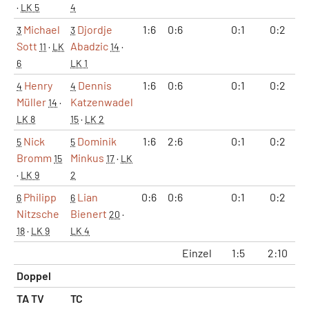
·
LK 5
4
Michael
Djordje
1:6
0:6
0:1
0:2
1
3
3
Sott
Abadzic
11
·
LK
14
·
6
LK 1
Henry
Dennis
1:6
0:6
0:1
0:2
1
4
4
Müller
Katzenwadel
14
·
LK 8
15
·
LK 2
Nick
Dominik
1:6
2:6
0:1
0:2
3
5
5
Bromm
Minkus
15
17
·
LK
·
LK 9
2
Philipp
Lian
0:6
0:6
0:1
0:2
0
6
6
Nitzsche
Bienert
20
·
18
·
LK 9
LK 4
Einzel
1:5
2:10
2
Doppel
TA TV
TC