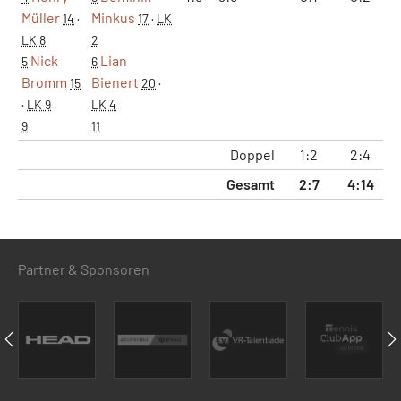
Müller
Minkus
14
·
17
·
LK
LK 8
2
Nick
Lian
5
6
Bromm
Bienert
15
20
·
·
LK 9
LK 4
9
11
Doppel
1:2
2:4
1
Gesamt
2:7
4:14
3
Partner & Sponsoren