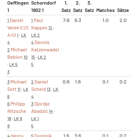
Oeffingen
Schorndorf
1.
2.
3.
1
1902 1
Satz
Satz
Satz
Matches
Sätze
G
Daniel
Paul
7:6
6:3
1:0
2:0
1
1
1
Velek
Kappes
(CZE
12
·
A/D)
1
·
LK
LK 2
Dennis
4
4
Michael
Katzenwadel
2
Bebion
10
15
·
LK 2
·
LK 5
5
3
Michael
Daniel
0:6
1:6
0:1
0:2
1
3
2
Sott
Scheid
11
·
LK
13
·
LK
6
4
Philipp
Djordje
6
3
Nitzsche
Abadzic
14
·
18
·
LK 9
LK 1
9
5
Henry
Dominik
1:6
3:6
0:1
0:2
4
4
5