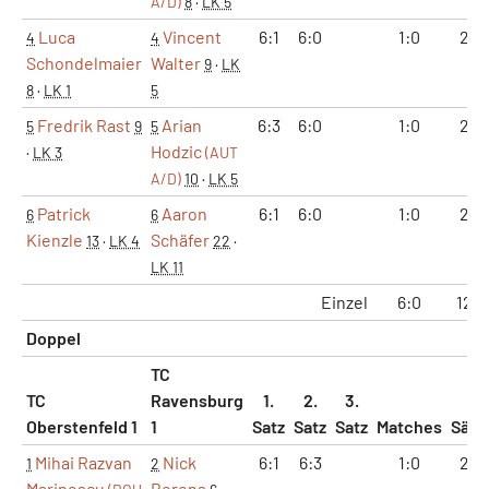
A/D)
8
·
LK 5
Luca
Vincent
6:1
6:0
1:0
2:0
4
4
Schondelmaier
Walter
9
·
LK
8
·
LK 1
5
Fredrik Rast
Arian
6:3
6:0
1:0
2:0
5
9
5
Hodzic
·
LK 3
(AUT
A/D)
10
·
LK 5
Patrick
Aaron
6:1
6:0
1:0
2:0
6
6
Kienzle
Schäfer
13
·
LK 4
22
·
LK 11
Einzel
6:0
12:0
Doppel
TC
TC
Ravensburg
1.
2.
3.
Oberstenfeld 1
1
Satz
Satz
Satz
Matches
Sätz
Mihai Razvan
Nick
6:1
6:3
1:0
2:0
1
2
Marinescu
Berens