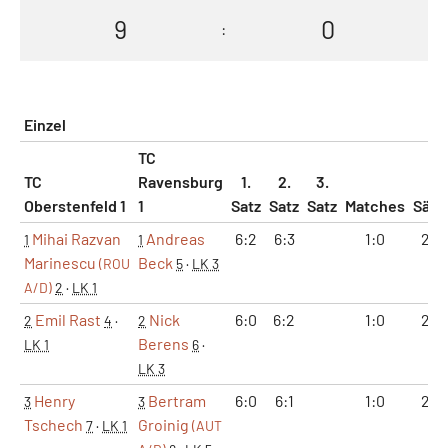
9
0
:
Einzel
TC
TC
Ravensburg
1.
2.
3.
Oberstenfeld 1
1
Satz
Satz
Satz
Matches
Sätz
Mihai Razvan
Andreas
6:2
6:3
1:0
2:0
1
1
Marinescu
Beck
(ROU
5
·
LK 3
A/D)
2
·
LK 1
Emil Rast
Nick
6:0
6:2
1:0
2:0
2
4
·
2
Berens
LK 1
6
·
LK 3
Henry
Bertram
6:0
6:1
1:0
2:0
3
3
Tschech
Groinig
7
·
LK 1
(AUT