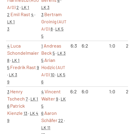
(ROU
6
·
A/D)
2
·
LK 1
LK 3
Emil Rast
Bertram
2
4
·
3
Groinig
LK 1
(AUT
3
A/D)
8
·
LK 5
5
Luca
Andreas
6:3
6:2
1:0
2:0
4
1
Schondelmaier
Beck
5
·
LK 3
Arian
8
·
LK 1
5
Fredrik Rast
Hodzic
5
9
(AUT
·
LK 3
A/D)
10
·
LK 5
9
6
Henry
Vincent
6:2
6:0
1:0
2:0
3
4
Tschech
Walter
7
·
LK 1
9
·
LK
Patrick
6
5
Kienzle
Aaron
13
·
LK 4
6
Schäfer
9
22
·
LK 11