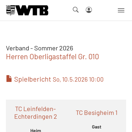
Skip to main navigation
Springe zum Seiteninhalt
Skip to page footer
Verband - Sommer 2026
Herren Oberligastaffel Gr. 010
Spielbericht
So, 10.5.2026 10:00
TC Leinfelden-
TC Besigheim 1
Echterdingen 2
Gast
Heim