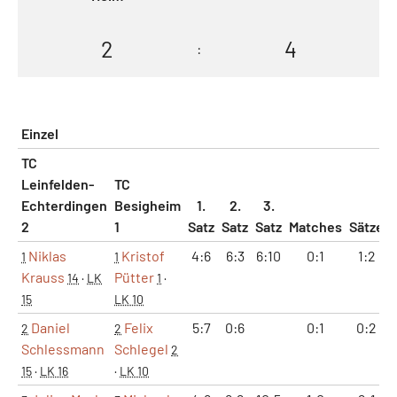
2
4
:
Einzel
TC
Leinfelden-
TC
Echterdingen
Besigheim
1.
2.
3.
2
1
Satz
Satz
Satz
Matches
Sätze
Niklas
Kristof
4:6
6:3
6:10
0:1
1:2
1
1
Krauss
Pütter
14
·
LK
1
·
15
LK 10
Daniel
Felix
5:7
0:6
0:1
0:2
2
2
Schlessmann
Schlegel
2
15
·
LK 16
·
LK 10