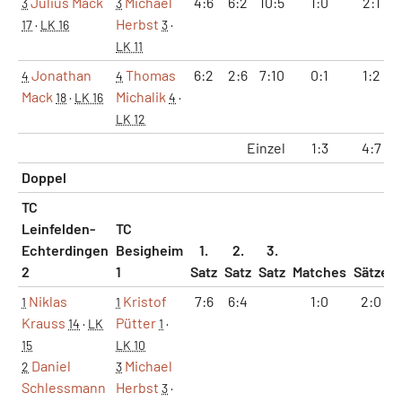
Julius Mack
Michael
4:6
6:2
10:5
1:0
2:1
3
3
Herbst
17
·
LK 16
3
·
LK 11
Jonathan
Thomas
6:2
2:6
7:10
0:1
1:2
4
4
Mack
Michalik
18
·
LK 16
4
·
LK 12
Einzel
1:3
4:7
Doppel
TC
Leinfelden-
TC
Echterdingen
Besigheim
1.
2.
3.
2
1
Satz
Satz
Satz
Matches
Sätze
Niklas
Kristof
7:6
6:4
1:0
2:0
1
1
Krauss
Pütter
14
·
LK
1
·
15
LK 10
Daniel
Michael
2
3
Schlessmann
Herbst
3
·