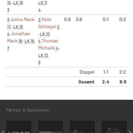
15
·
LK 16
LK 11
3
4
Julius Mack
Felix
0:6
3:6
0:1
0:2
3
2
Schlegel
17
·
LK 16
2
Jonathan
4
·
LK 10
Mack
Thomas
18
·
LK 16
4
Michalik
7
4
·
LK 12
6
Doppel
1:1
2:2
Gesamt
2:4
6:9
Partner & Sponsoren