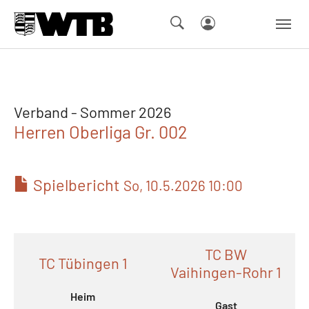
Skip to main navigation
Springe zum Seiteninhalt
Skip to page footer
Verband - Sommer 2026
Herren Oberliga Gr. 002
Spielbericht
So, 10.5.2026 10:00
TC BW
TC Tübingen 1
Vaihingen-Rohr 1
Heim
Gast