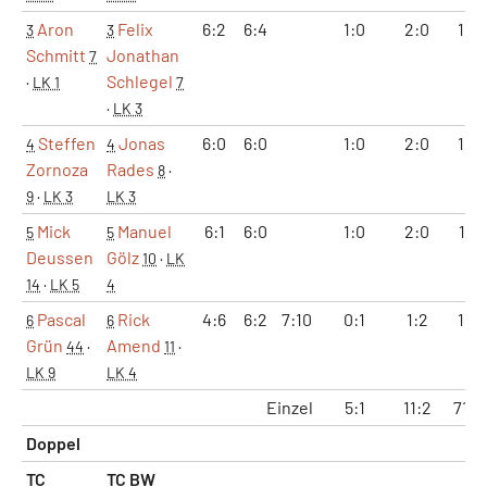
Aron
Felix
6:2
6:4
1:0
2:0
12:
3
3
Schmitt
Jonathan
7
Schlegel
·
LK 1
7
·
LK 3
Steffen
Jonas
6:0
6:0
1:0
2:0
12:
4
4
Zornoza
Rades
8
·
9
·
LK 3
LK 3
Mick
Manuel
6:1
6:0
1:0
2:0
12:1
5
5
Deussen
Gölz
10
·
LK
14
·
LK 5
4
Pascal
Rick
4:6
6:2
7:10
0:1
1:2
10:
6
6
Grün
Amend
44
·
11
·
LK 9
LK 4
Einzel
5:1
11:2
71:2
Doppel
TC
TC BW