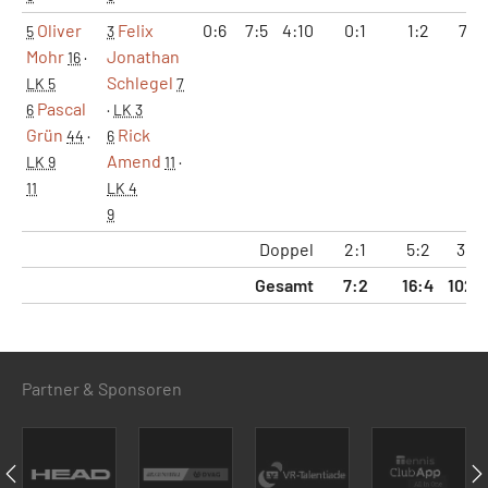
Oliver
Felix
0:6
7:5
4:10
0:1
1:2
7:1
5
3
Mohr
Jonathan
16
·
Schlegel
LK 5
7
Pascal
6
·
LK 3
Grün
Rick
44
·
6
Amend
LK 9
11
·
11
LK 4
9
Doppel
2:1
5:2
31:1
Gesamt
7:2
16:4
102:
Partner & Sponsoren