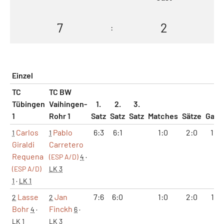
7
2
:
Einzel
TC
TC BW
Tübingen
Vaihingen-
1.
2.
3.
1
Rohr 1
Satz
Satz
Satz
Matches
Sätze
Gam
Carlos
Pablo
6:3
6:1
1:0
2:0
12:
1
1
Giraldi
Carretero
Requena
(ESP A/D)
4
·
(ESP A/D)
LK 3
1
·
LK 1
Lasse
Jan
7:6
6:0
1:0
2:0
13:
2
2
Bohr
Finckh
4
·
6
·
LK 1
LK 3