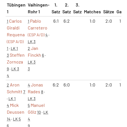
Tübingen
Vaihingen-
1.
2.
3.
1
Rohr 1
Satz
Satz
Satz
Matches
Sätze
Gam
Carlos
Pablo
6:1
6:2
1:0
2:0
12:
1
1
Giraldi
Carretero
Requena
(ESP A/D)
4
·
(ESP A/D)
LK 3
Jan
1
·
LK 1
2
Steffen
Finckh
3
6
·
Zornoza
LK 3
9
·
LK 3
3
4
Aron
Jonas
6:2
6:0
1:0
2:0
12:
2
4
Schmitt
Rades
7
8
·
·
LK 1
LK 3
Mick
Manuel
4
5
Deussen
Gölz
10
·
LK
14
·
LK 5
4
6
9