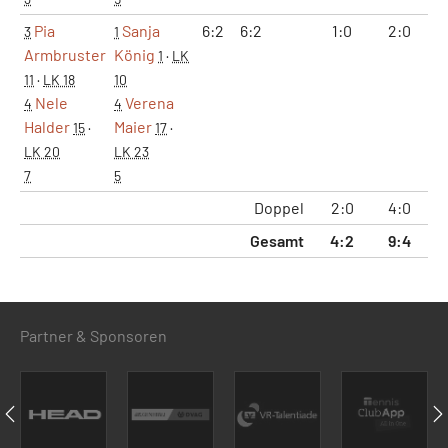
Pia
Sanja
6:2
6:2
1:0
2:0
1
3
1
Armbruster
König
1
·
LK
11
·
LK 18
10
Nele
Verena
4
4
Halder
Maier
15
·
17
·
LK 20
LK 23
7
5
Doppel
2:0
4:0
24
Gesamt
4:2
9:4
62
Partner & Sponsoren