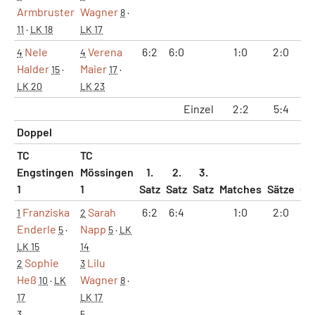
Armbruster
Wagner
8
·
11
·
LK 18
LK 17
Nele
Verena
6:2
6:0
1:0
2:0
1
4
4
Halder
Maier
15
·
17
·
LK 20
LK 23
Einzel
2:2
5:4
38
Doppel
TC
TC
Engstingen
Mössingen
1.
2.
3.
1
1
Satz
Satz
Satz
Matches
Sätze
Ga
Franziska
Sarah
6:2
6:4
1:0
2:0
1
1
2
Enderle
Napp
5
·
5
·
LK
LK 15
14
Sophie
Lilu
2
3
Heß
Wagner
10
·
LK
8
·
17
LK 17
3
5