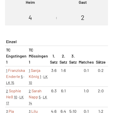
Heim
Gast
4
2
:
Einzel
TC
TC
Engstingen
Mössingen
1.
2.
3.
1
1
Satz
Satz
Satz
Matches
Sätze
Ga
Franziska
Sanja
3:6
1:6
0:1
0:2
4
1
1
Enderle
König
5
·
1
·
LK
LK 15
10
Sophie
Sarah
6:3
6:1
1:0
2:0
1
2
2
Heß
Napp
10
·
LK
5
·
LK
17
14
Pia
Lilu
4:6
6:4
5:10
0:1
1:2
10
3
3