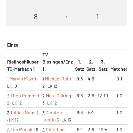
8
1
:
Einzel
TV
Rielingshäuser-
Bissingen/Enz
1.
2.
3.
TC-Marbach 1
1
Satz
Satz
Satz
Matches
S
Marvin Mayr
Michael Rohr
0:6
4:6
0:1
1
1
·
1
LK 10
2
·
LK 12
Theo Rommel
Marc Gairing
6:3
2:6
12:10
1:0
2
2
2
·
LK 12
3
·
LK 12
Tobias Neus
Carsten
6:3
6:1
1:0
3
4
3
Lustig
·
LK 12
5
·
LK 13
Tim Moeske
Christian
6:1
3:6
10:5
1:0
4
5
·
4