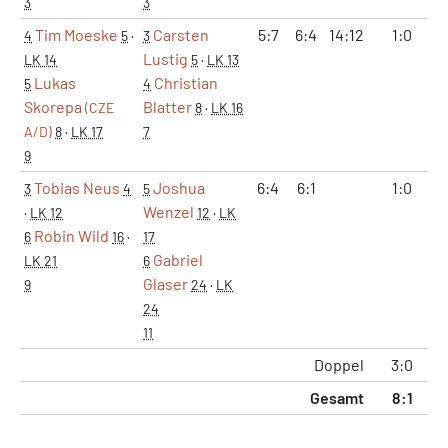
3
3
Tim Moeske
Carsten
5:7
6:4
14:12
1:0
4
5
·
3
Lustig
LK 14
5
·
LK 13
Lukas
Christian
5
4
Skorepa
Blatter
(CZE
8
·
LK 16
A/D)
8
·
LK 17
7
9
Tobias Neus
Joshua
6:4
6:1
1:0
3
4
5
Wenzel
·
LK 12
12
·
LK
Robin Wild
6
16
·
17
Gabriel
LK 21
6
Glaser
9
24
·
LK
24
11
Doppel
3:0
Gesamt
8:1