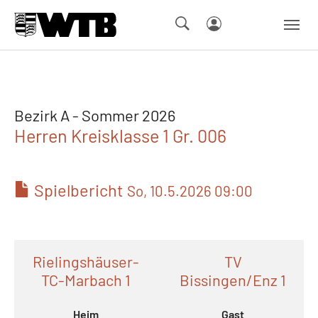
Skip to main navigation
Springe zum Seiteninhalt
Skip to page footer
Bezirk A - Sommer 2026
Herren Kreisklasse 1 Gr. 006
Spielbericht
So, 10.5.2026 09:00
Rielingshäuser-
TV
TC-Marbach 1
Bissingen/Enz 1
Heim
Gast