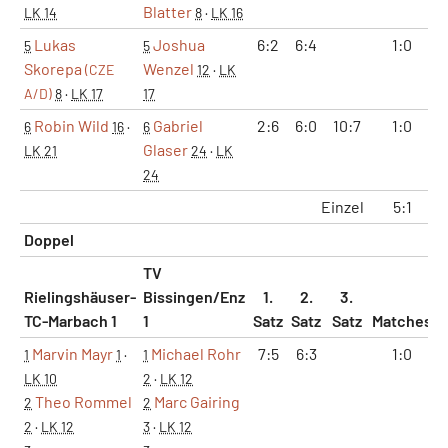
Blatter
LK 14
8
·
LK 16
Lukas
Joshua
6:2
6:4
1:0
5
5
Skorepa
Wenzel
(CZE
12
·
LK
A/D)
8
·
LK 17
17
Robin Wild
Gabriel
2:6
6:0
10:7
1:0
6
16
·
6
Glaser
LK 21
24
·
LK
24
Einzel
5:1
Doppel
TV
Rielingshäuser-
Bissingen/Enz
1.
2.
3.
TC-Marbach 1
1
Satz
Satz
Satz
Matches
S
Marvin Mayr
Michael Rohr
7:5
6:3
1:0
1
1
·
1
LK 10
2
·
LK 12
Theo Rommel
Marc Gairing
2
2
2
·
LK 12
3
·
LK 12