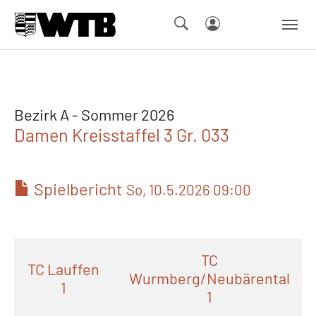
Skip to main navigation
Springe zum Seiteninhalt
Skip to page footer
Bezirk A - Sommer 2026
Damen Kreisstaffel 3 Gr. 033
Spielbericht
So, 10.5.2026 09:00
TC
TC Lauffen
Wurmberg/Neubärental
1
1