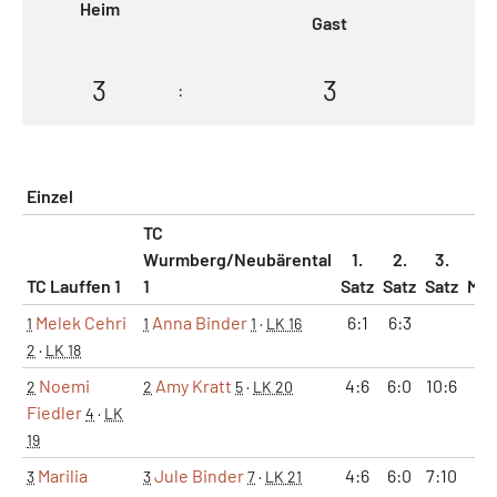
Heim
Gast
3
3
:
Einzel
TC
Wurmberg/Neubärental
1.
2.
3.
TC Lauffen 1
1
Satz
Satz
Satz
Mat
Melek Cehri
Anna Binder
6:1
6:3
1
1
1
1
·
LK 16
2
·
LK 18
Noemi
Amy Kratt
4:6
6:0
10:6
1
2
2
5
·
LK 20
Fiedler
4
·
LK
19
Marilia
Jule Binder
4:6
6:0
7:10
0
3
3
7
·
LK 21