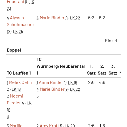
Foustani
8
·
LK
23
Alyssia
Marie Binder
6:2
6:2
1
4
4
9
·
LK 22
Schuhmacher
12
·
LK 25
Einzel
3
Doppel
TC
Wurmberg/Neubärental
1.
2.
3.
TC Lauffen 1
1
Satz
Satz
Satz
Mat
Melek Cehri
Anna Binder
2:6
4:6
0
1
1
1
·
LK 16
Marie Binder
2
·
LK 18
4
9
·
LK 22
Noemi
2
5
Fiedler
4
·
LK
19
3
Marilia
Amy Kratt
2:6
1:6
0
3
2
5
·
LK 20