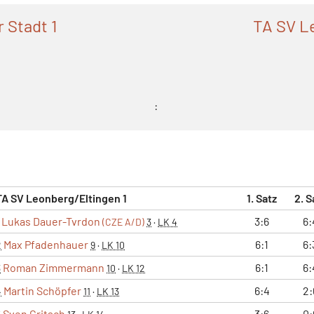
 Stadt 1
TA SV L
:
TA SV Leonberg/Eltingen 1
1. Satz
2. S
Lukas Dauer-Tvrdon
3:6
6:
(CZE A/D)
3
·
LK 4
Max Pfadenhauer
6:1
6:
2
9
·
LK 10
Roman Zimmermann
6:1
6:
3
10
·
LK 12
Martin Schöpfer
6:4
2:
4
11
·
LK 13
Sven Gritsch
3:6
0: