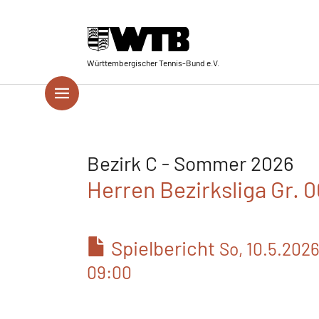
Skip to main navigation
Springe zum Seiteninhalt
Skip to page footer
Württembergischer Tennis-Bund e.V.
Bezirk C - Sommer 2026
Herren Bezirksliga Gr. 
Spielbericht
So, 10.5.202
09:00