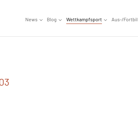
News
Blog
Wettkampfsport
Aus-/Fortbi
Submenu for "News"
Submenu for "Blog"
Submenu for "W
003
6