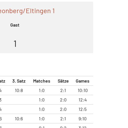
eonberg/Eltingen 1
Gast
1
atz
3. Satz
Matches
Sätze
Games
4
10:8
1:0
2:1
10:10
3
1:0
2:0
12:4
4
1:0
2:0
12:5
6
10:6
1:0
2:1
9:10
6
0:1
0:2
3:12