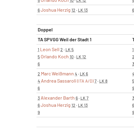
5
10
·
LK 12
Joshua Herzig
6
12
·
LK 13
Doppel
TA SPVGG Weil der Stadt 1
Leon Sell
1
2
·
LK 5
1
Orlando Koch
5
10
·
LK 12
6
Marc Weißmann
2
4
·
LK 6
Andrea Sassaroli
4
(ITA A/D)
7
·
LK 8
6
Alexander Barth
3
6
·
LK 7
Joshua Herzig
6
12
·
LK 13
9