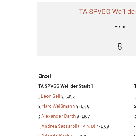
TA SPVGG Weil der
Heim
8
Einzel
TA SPVGG Weil der Stadt 1
Leon Sell
1
2
·
LK 5
1
Marc Weißmann
2
4
·
LK 6
Alexander Barth
3
6
·
LK 7
Andrea Sassaroli
4
(ITA A/D)
7
·
LK 8
Orlando Koch