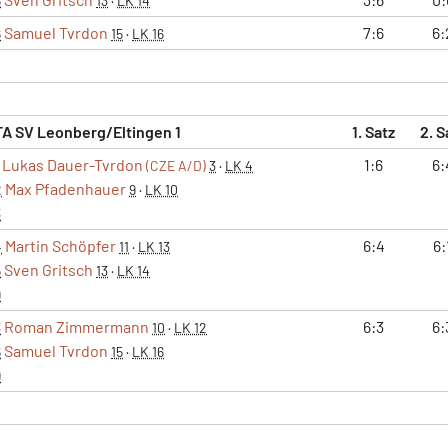
5
13
·
LK 14
Samuel Tvrdon
7:6
6:
6
15
·
LK 16
TA SV Leonberg/Eltingen 1
1. Satz
2. S
Lukas Dauer-Tvrdon
1:6
6:
(CZE A/D)
3
·
LK 4
Max Pfadenhauer
2
9
·
LK 10
3
Martin Schöpfer
6:4
6:
4
11
·
LK 13
Sven Gritsch
5
13
·
LK 14
9
Roman Zimmermann
6:3
6:
3
10
·
LK 12
Samuel Tvrdon
6
15
·
LK 16
9