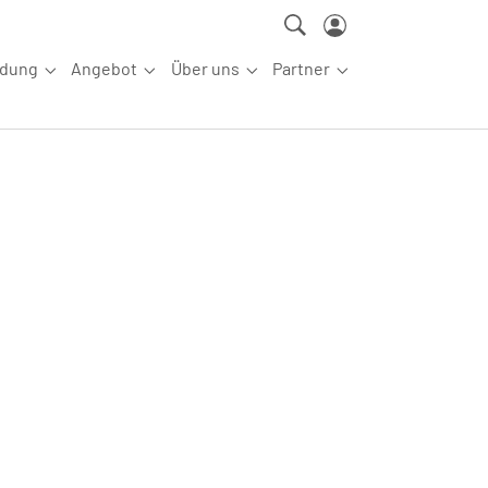
ldung
Angebot
Über uns
Partner
ettkampfsport"
Submenu for "Aus-/Fortbildung"
Submenu for "Angebot"
Submenu for "Über uns"
Submenu for "Partn