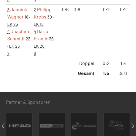
Jannick
Philipp
0:6
0:6
0:1
0:2
3
2
Wagner
Krebs
18
·
30
·
LK 23
LK 18
Joachim
Dario
4
4
Schmidt
Pranjic
23
36
·
·
LK 25
LK 20
7
6
Doppel
0:2
1:4
1
Gesamt
1:5
3:11
2
Partner & Sponsoren