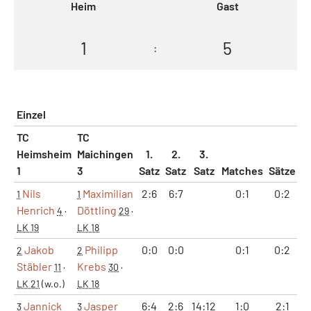
Heim
Gast
1
5
:
Einzel
TC
TC
Heimsheim
Maichingen
1.
2.
3.
1
3
Satz
Satz
Satz
Matches
Sätze
G
Nils
Maximilian
2:6
6:7
0:1
0:2
1
1
Henrich
Döttling
4
·
29
·
LK 19
LK 18
Jakob
Philipp
0:0
0:0
0:1
0:2
2
2
Stäbler
Krebs
11
·
30
·
LK 21
(w.o.)
LK 18
Jannick
Jasper
6:4
2:6
14:12
1:0
2:1
3
3