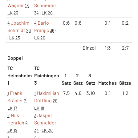
Wagner
Schneider
18
·
LK 23
34
·
LK 20
Joachim
Dario
0:6
0:6
0:1
0:2
4
4
Schmidt
Pranjic
23
36
·
·
LK 25
LK 20
Einzel
1:3
2:7
1
Doppel
TC
TC
Heimsheim
Maichingen
1.
2.
3.
1
3
Satz
Satz
Satz
Matches
Sätze
G
Frank
Maximilian
7:5
4:6
3:10
0:1
1:2
1
1
Stäbler
Döttling
2
·
29
·
LK 17
LK 18
Nils
Jasper
2
3
Henrich
Schneider
4
·
LK 19
34
·
LK 20
3
4