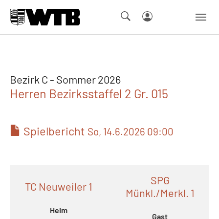
Skip to main navigation
Springe zum Seiteninhalt
Skip to page footer
Bezirk C - Sommer 2026
Herren Bezirksstaffel 2 Gr. 015
Spielbericht
So, 14.6.2026 09:00
SPG
TC Neuweiler 1
Münkl./Merkl. 1
Heim
Gast