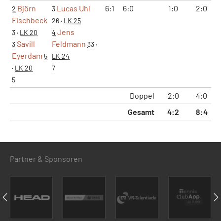
Björn
Lucas Uhl
6:1
6:0
1:0
2:0
2
3
Fischbeck
26
·
LK 25
Jens
3
·
LK 20
4
Savill
Feldmann
3
33
·
Eyerdam
5
LK 24
·
LK 20
7
5
Doppel
2:0
4:0
Gesamt
4:2
8:4
5
Partner & Sponsoren