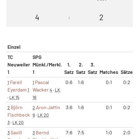
4
2
:
Einzel
TC
SPG
Neuweiler
Münkl./Merkl.
1.
2.
3.
1
1
Satz
Satz
Satz
Matches
Sätze
G
Farell
Pascal
0:6
1:6
0:1
0:2
1
1
Eyerdam
Wacker
1
4
·
LK
·
LK 15
16
Björn
Aron Jaffin
3:6
1:6
0:1
0:2
2
2
Fischbeck
9
·
LK 20
3
·
LK 20
Savill
Bernd
7:6
7:5
1:0
2:0
3
3