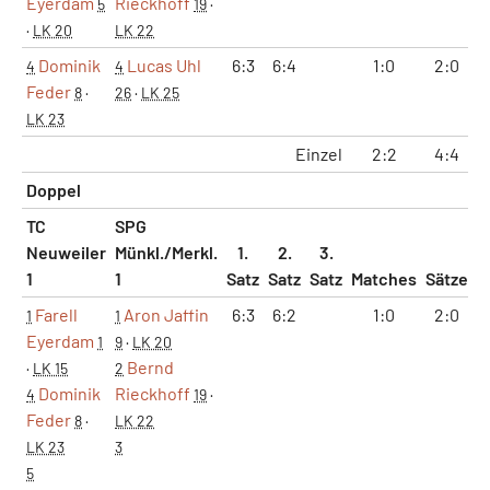
Eyerdam
Rieckhoff
5
19
·
·
LK 20
LK 22
Dominik
Lucas Uhl
6:3
6:4
1:0
2:0
4
4
Feder
8
·
26
·
LK 25
LK 23
Einzel
2:2
4:4
Doppel
TC
SPG
Neuweiler
Münkl./Merkl.
1.
2.
3.
1
1
Satz
Satz
Satz
Matches
Sätze
G
Farell
Aron Jaffin
6:3
6:2
1:0
2:0
1
1
Eyerdam
1
9
·
LK 20
Bernd
·
LK 15
2
Dominik
Rieckhoff
4
19
·
Feder
8
·
LK 22
LK 23
3
5