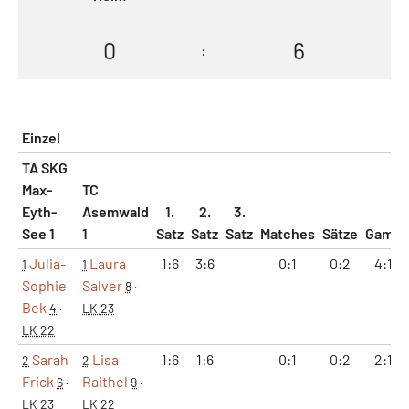
0
6
:
Einzel
TA SKG
Max-
TC
Eyth-
Asemwald
1.
2.
3.
See 1
1
Satz
Satz
Satz
Matches
Sätze
Games
Julia-
Laura
1:6
3:6
0:1
0:2
4:12
1
1
Sophie
Salver
8
·
Bek
4
·
LK 23
LK 22
Sarah
Lisa
1:6
1:6
0:1
0:2
2:12
2
2
Frick
Raithel
6
·
9
·
LK 23
LK 22