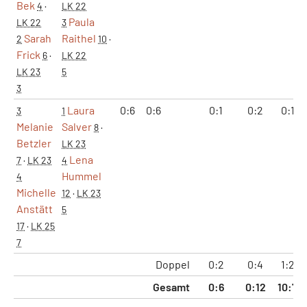
Bek
4
·
LK 22
Paula
LK 22
3
Sarah
Raithel
2
10
·
Frick
6
·
LK 22
LK 23
5
3
Laura
0:6
0:6
0:1
0:2
0:12
3
1
Melanie
Salver
8
·
Betzler
LK 23
Lena
7
·
LK 23
4
Hummel
4
Michelle
12
·
LK 23
Anstätt
5
17
·
LK 25
7
Doppel
0:2
0:4
1:24
Gesamt
0:6
0:12
10:72