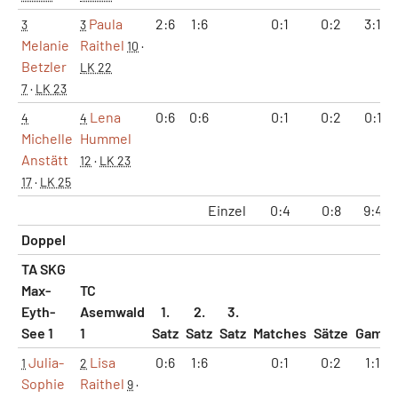
Paula
2:6
1:6
0:1
0:2
3:12
3
3
Melanie
Raithel
10
·
Betzler
LK 22
7
·
LK 23
Lena
0:6
0:6
0:1
0:2
0:12
4
4
Michelle
Hummel
Anstätt
12
·
LK 23
17
·
LK 25
Einzel
0:4
0:8
9:48
Doppel
TA SKG
Max-
TC
Eyth-
Asemwald
1.
2.
3.
See 1
1
Satz
Satz
Satz
Matches
Sätze
Games
Julia-
Lisa
0:6
1:6
0:1
0:2
1:12
1
2
Sophie
Raithel
9
·