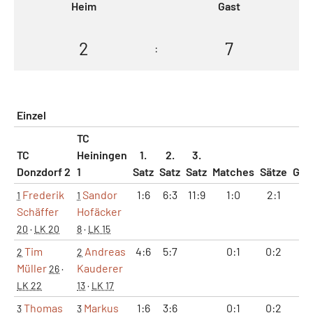
Heim
Gast
2
7
:
Einzel
TC
TC
Heiningen
1.
2.
3.
Donzdorf 2
1
Satz
Satz
Satz
Matches
Sätze
Gam
Frederik
Sandor
1:6
6:3
11:9
1:0
2:1
8:
1
1
Schäffer
Hofäcker
20
·
LK 20
8
·
LK 15
Tim
Andreas
4:6
5:7
0:1
0:2
9:
2
2
Müller
Kauderer
26
·
LK 22
13
·
LK 17
Thomas
Markus
1:6
3:6
0:1
0:2
4:
3
3