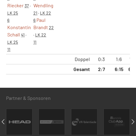
Riecker
Wendling
37
·
LK 25
21
·
LK 22
Paul
6
6
Konstantin
Brandt
22
Schall
41
·
·
LK 22
LK 25
11
11
Doppel
0:3
1:6
15:
Gesamt
2:7
6:15
60:
Partner & Sponsoren