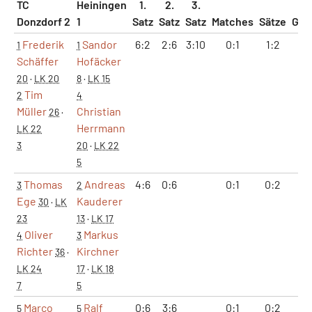
TC
Heiningen
1.
2.
3.
Donzdorf 2
1
Satz
Satz
Satz
Matches
Sätze
Gam
Frederik
Sandor
6:2
2:6
3:10
0:1
1:2
8:
1
1
Schäffer
Hofäcker
20
·
LK 20
8
·
LK 15
Tim
2
4
Müller
Christian
26
·
Herrmann
LK 22
3
20
·
LK 22
5
Thomas
Andreas
4:6
0:6
0:1
0:2
4:
3
2
Ege
Kauderer
30
·
LK
23
13
·
LK 17
Oliver
Markus
4
3
Richter
Kirchner
36
·
LK 24
17
·
LK 18
7
5
Marco
Ralf
0:6
3:6
0:1
0:2
3:
5
5