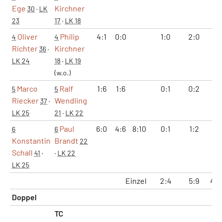
Ege
Kirchner
30
·
LK
23
17
·
LK 18
Oliver
Philip
4:1
0:0
1:0
2:0
12
4
4
Richter
Kirchner
36
·
LK 24
18
·
LK 19
(w.o.)
Marco
Ralf
1:6
1:6
0:1
0:2
2:
5
5
Riecker
Wendling
37
·
LK 25
21
·
LK 22
Paul
6:0
4:6
8:10
0:1
1:2
10
6
6
Konstantin
Brandt
22
Schall
41
·
·
LK 22
LK 25
Einzel
2:4
5:9
45:
Doppel
TC