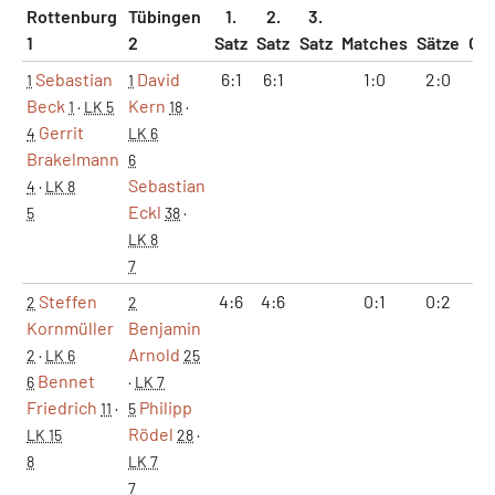
Rottenburg
Tübingen
1.
2.
3.
1
2
Satz
Satz
Satz
Matches
Sätze
Ga
Sebastian
David
6:1
6:1
1:0
2:0
12
1
1
Beck
Kern
1
·
LK 5
18
·
Gerrit
4
LK 6
Brakelmann
6
Sebastian
4
·
LK 8
Eckl
5
38
·
LK 8
7
Steffen
4:6
4:6
0:1
0:2
8:
2
2
Kornmüller
Benjamin
Arnold
2
·
LK 6
25
Bennet
6
·
LK 7
Friedrich
Philipp
11
·
5
Rödel
LK 15
28
·
8
LK 7
7