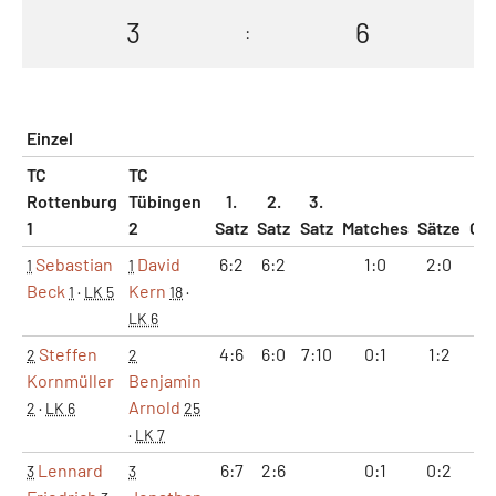
3
6
:
Einzel
TC
TC
Rottenburg
Tübingen
1.
2.
3.
1
2
Satz
Satz
Satz
Matches
Sätze
Ga
Sebastian
David
6:2
6:2
1:0
2:0
12
1
1
Beck
Kern
1
·
LK 5
18
·
LK 6
Steffen
4:6
6:0
7:10
0:1
1:2
10
2
2
Kornmüller
Benjamin
Arnold
2
·
LK 6
25
·
LK 7
Lennard
6:7
2:6
0:1
0:2
8:
3
3