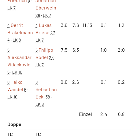
Friedrich
Jonathan
3
·
Eberwein
LK 7
26
·
LK 7
Gerrit
Lukas
3:6
7:6
11:13
0:1
1:2
10
4
4
Brakelmann
Briese
27
·
4
·
LK 8
LK 7
Philipp
7:5
6:3
1:0
2:0
13
5
5
Aleksandar
Rödel
28
·
Vidackovic
LK 7
5
·
LK 10
Heiko
0:6
2:6
0:1
0:2
2:
6
6
Wandel
Sebastian
6
·
Eckl
LK 10
38
·
LK 8
Einzel
2:4
6:8
55
Doppel
TC
TC