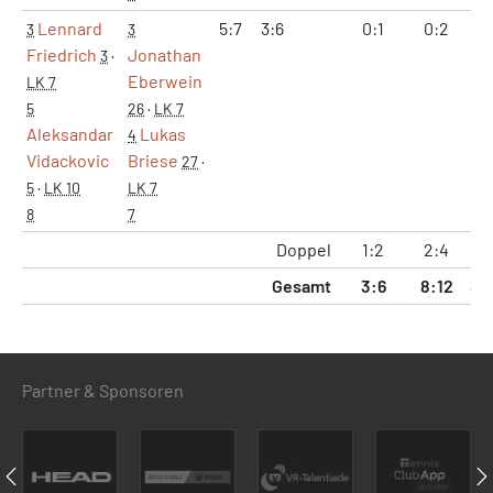
Lennard
5:7
3:6
0:1
0:2
8:
3
3
Friedrich
Jonathan
3
·
Eberwein
LK 7
5
26
·
LK 7
Aleksandar
Lukas
4
Vidackovic
Briese
27
·
5
·
LK 10
LK 7
8
7
Doppel
1:2
2:4
28
Gesamt
3:6
8:12
83
Partner & Sponsoren