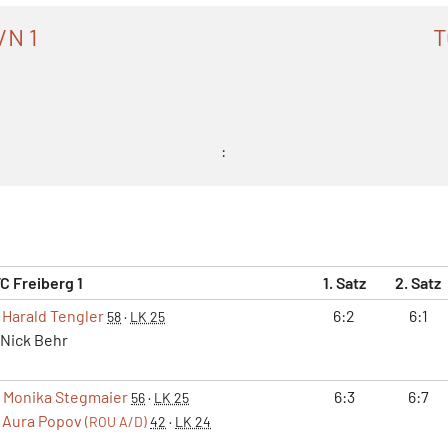
/N 1
T
:
C Freiberg 1
1. Satz
2. Satz
Harald Tengler
6:2
6:1
58
·
LK 25
Nick Behr
Monika Stegmaier
6:3
6:7
56
·
LK 25
Aura Popov
(ROU A/D)
42
·
LK 24