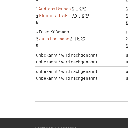
Andreas Bausch
1
3
·
LK 25
5
Eleonora Tsakiri
4
20
·
LK 25
3
5
8
Falko Käßmann
3
1
Julia Hartmann
2
8
·
LK 25
2
5
3
unbekannt / wird nachgenannt
u
unbekannt / wird nachgenannt
u
unbekannt / wird nachgenannt
u
unbekannt / wird nachgenannt
u
Partner & Sponsoren