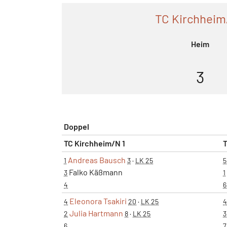
TC Kirchheim
Heim
3
Doppel
TC Kirchheim/N 1
T
Andreas Bausch
1
3
·
LK 25
5
Falko Käßmann
3
1
4
6
Eleonora Tsakiri
4
20
·
LK 25
4
Julia Hartmann
2
8
·
LK 25
3
6
7