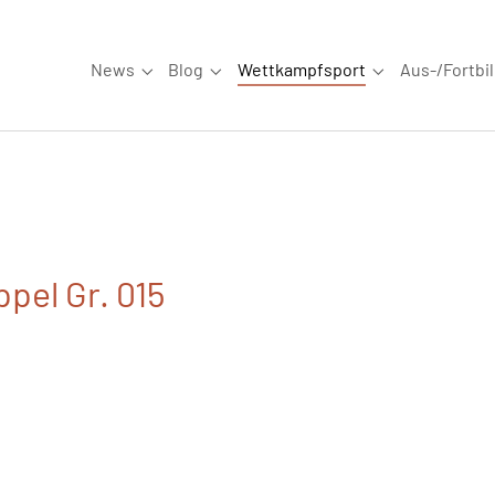
News
Blog
Wettkampfsport
Aus-/Fortbi
Submenu for "News"
Submenu for "Blog"
Submenu for "W
pel Gr. 015