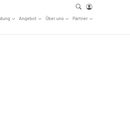
ldung
Angebot
Über uns
Partner
ettkampfsport"
Submenu for "Aus-/Fortbildung"
Submenu for "Angebot"
Submenu for "Über uns"
Submenu for "Partn