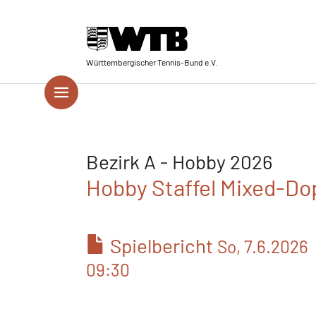
Skip to main navigation
Springe zum Seiteninhalt
Skip to page footer
Württembergischer Tennis-Bund e.V.
Bezirk A - Hobby 2026
Hobby Staffel Mixed-Dop
Spielbericht
So, 7.6.2026
09:30