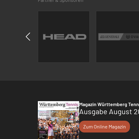
Magazin Württemberg Tenn
Ausgabe August 2
Zum Online Magazin