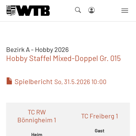
Skip to main navigation
Springe zum Seiteninhalt
Skip to page footer
Bezirk A - Hobby 2026
Hobby Staffel Mixed-Doppel Gr. 015
Spielbericht
So, 31.5.2026 10:00
TC RW
TC Freiberg 1
Bönnigheim 1
Gast
Heim