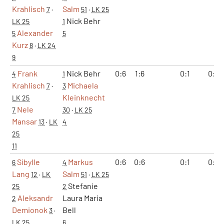
Krahlisch
Salm
7
·
51
·
LK 25
Nick Behr
LK 25
1
Alexander
5
5
Kurz
8
·
LK 24
9
Frank
Nick Behr
0:6
1:6
0:1
0:2
4
1
Krahlisch
Michaela
7
·
3
Kleinknecht
LK 25
Nele
7
30
·
LK 25
Mansar
13
·
LK
4
25
11
Sibylle
Markus
0:6
0:6
0:1
0:2
6
4
Lang
Salm
12
·
LK
51
·
LK 25
Stefanie
25
2
Aleksandr
Laura Maria
2
Demionok
Bell
3
·
LK 25
6