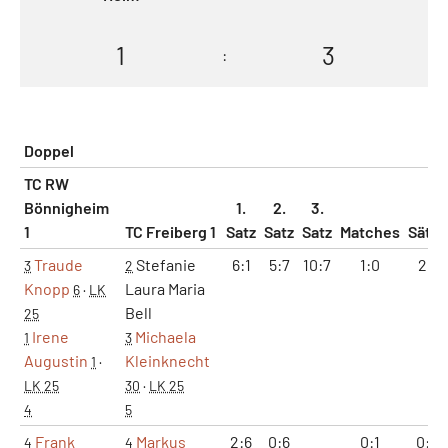
1
3
:
Doppel
TC RW
Bönnigheim
1.
2.
3.
1
TC Freiberg 1
Satz
Satz
Satz
Matches
Sätze
Traude
Stefanie
6:1
5:7
10:7
1:0
2:1
3
2
Knopp
Laura Maria
6
·
LK
Bell
25
Irene
Michaela
1
3
Augustin
Kleinknecht
1
·
LK 25
30
·
LK 25
4
5
Frank
Markus
2:6
0:6
0:1
0:2
4
4