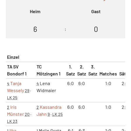
Heim
Gast
6
0
:
Einzel
TA SV
TC
1.
2.
3.
Bondorf 1
Mötzingen 1
Satz
Satz
Satz
Matches
Sätze
Tanja
Lena
6:0
6:0
1:0
2:0
4
4
Wessely
Widmaier
29
·
LK 25
Iris
Kassandra
6:0
6:0
1:0
2:0
2
2
Münster
Jahn
20
·
9
·
LK 25
LK 23
Ilka
Malin Gratz
6:1
6:3
1:0
2:0
1
1