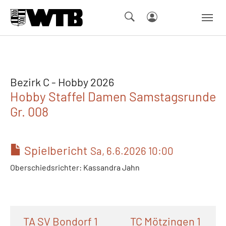
Skip to main navigation
Springe zum Seiteninhalt
Skip to page footer
Bezirk C - Hobby 2026
Hobby Staffel Damen Samstagsrunde
Gr. 008
Spielbericht
Sa, 6.6.2026 10:00
Oberschiedsrichter: Kassandra Jahn
TA SV Bondorf 1
TC Mötzingen 1