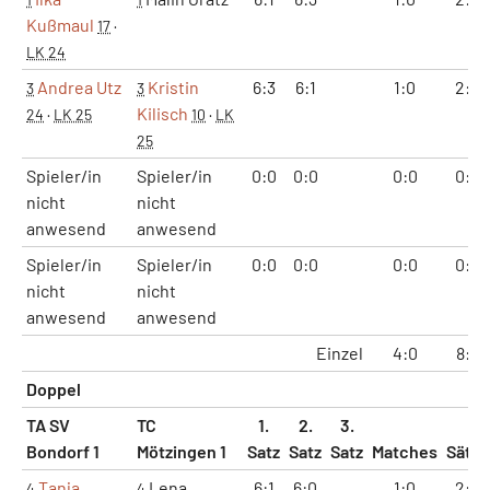
Kußmaul
17
·
LK 24
Andrea Utz
Kristin
6:3
6:1
1:0
2:0
3
3
Kilisch
24
·
LK 25
10
·
LK
25
Spieler/in
Spieler/in
0:0
0:0
0:0
0:0
nicht
nicht
anwesend
anwesend
Spieler/in
Spieler/in
0:0
0:0
0:0
0:0
nicht
nicht
anwesend
anwesend
Einzel
4:0
8:0
Doppel
TA SV
TC
1.
2.
3.
Bondorf 1
Mötzingen 1
Satz
Satz
Satz
Matches
Sätze
Tanja
Lena
6:1
6:0
1:0
2:0
4
4