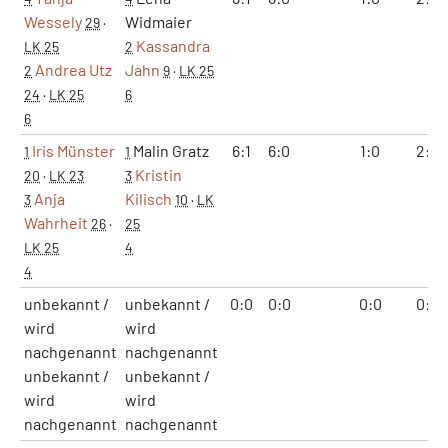
Wessely
Widmaier
29
·
Kassandra
LK 25
2
Andrea Utz
Jahn
2
9
·
LK 25
24
·
LK 25
6
6
Iris Münster
Malin Gratz
6:1
6:0
1:0
2:0
1
1
Kristin
20
·
LK 23
3
Anja
Kilisch
3
10
·
LK
Wahrheit
26
·
25
LK 25
4
4
unbekannt /
unbekannt /
0:0
0:0
0:0
0:0
wird
wird
nachgenannt
nachgenannt
unbekannt /
unbekannt /
wird
wird
nachgenannt
nachgenannt